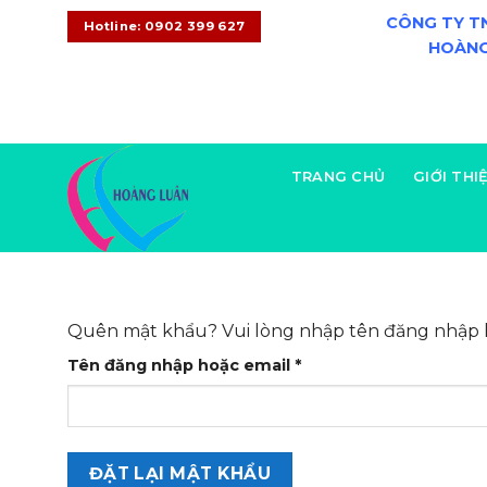
Skip
CÔNG TY T
Hotline: 0902 399 627
to
HOÀNG
content
CONTACT
08:00 - 20:00
+0902 399 627
TRANG CHỦ
GIỚI THI
Quên mật khẩu? Vui lòng nhập tên đăng nhập ho
Bắt
Tên đăng nhập hoặc email
*
buộc
ĐẶT LẠI MẬT KHẨU