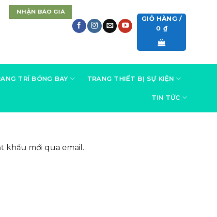
NHẬN BÁO GIÁ
GIỎ HÀNG /
0
₫
ANG TRÍ BÓNG BAY
TRANG THIẾT BỊ SỰ KIỆN
TIN TỨC
t khẩu mới qua email.