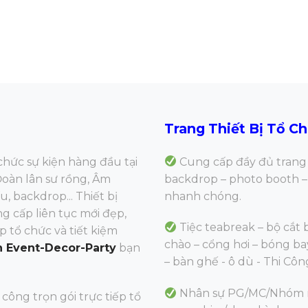
Trang Thiết Bị Tổ C
Cung cấp đầy đủ trang 
chức sự kiện hàng đầu tại
backdrop – photo booth – 
Đoàn lân sư rồng, Âm
nhanh chóng.
, backdrop... Thiết bị
g cấp liên tục mới đẹp,
Tiệc teabreak – bộ cắt
p tổ chức và tiết kiệm
chào – cổng hơi – bóng ba
 Event-Decor-Party
bạn
– bàn ghế - ô dù - Thi Cô
Nhân sự PG/MC/Nhóm nh
i công trọn gói trực tiếp tổ