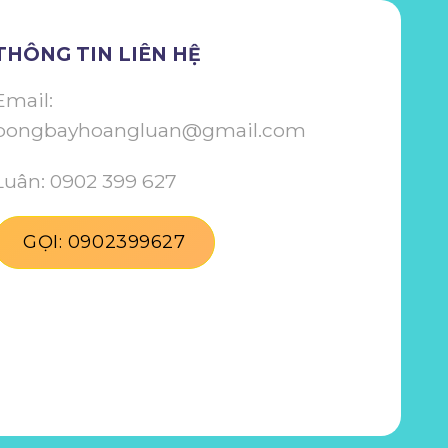
THÔNG TIN LIÊN HỆ
Email:
bongbayhoangluan@gmail.com
Luân: 0902 399 627
GỌI: 0902399627