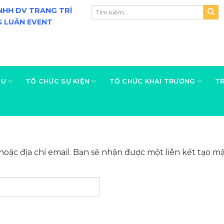
Tìm
NHH DV TRANG TRÍ
kiếm:
 LUÂN EVENT
ỆU
TỔ CHỨC SỰ KIỆN
TỔ CHỨC KHAI TRƯƠNG
TR
ặc địa chỉ email. Bạn sẽ nhận được một liên kết tạo mậ