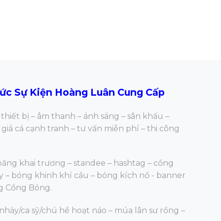
hức Sự Kiện Hoàng Luân Cung Cấp
thiết bị – âm thanh – ánh sáng – sân khấu –
giá cả cạnh tranh – tư vấn miễn phí – thi công
 băng khai trương – standee – hashtag – cổng
y – bóng khinh khí cầu – bóng kích nổ - banner
ng Cổng Bóng.
ảy/ca sỹ/chú hề hoạt náo – múa lân sư rồng –