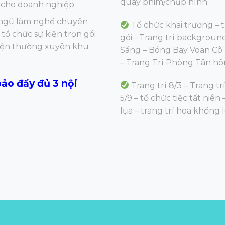
quay phim/chụp hình.
 đa cho doanh nghiệp
 ngũ làm nghề chuyên
Tổ chức khai trương – tra
tổ chức sự kiện trọn gói
gói - Trang trí backgrou
 kiện thường xuyên khu
Sáng – Bóng Bay Voan Cô D
– Trang Trí Phòng Tân hôn 
ảo đầy đủ 3 nội
Trang trí 8/3
– Trang trí
5/9 – tổ chức tiệc tất niên
lụa – trang trí hoa khổng 