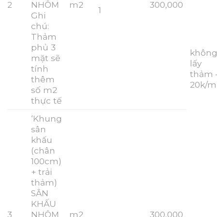
2
NHÔM
m2
300,000
1
Ghi
chú:
Thảm
phủ 3
khôn
mặt sẽ
lấy
tính
thảm 
thêm
20k/m
số m2
thực tế
‘Khung
sân
khấu
(chân
100cm)
+ trải
thảm)
SÂN
KHẤU
3
NHÔM
m2
300,000