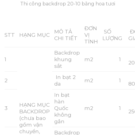
Thi công backdrop 20-10 bằng hoa tươi
ĐƠN
MÔ TẢ
SỐ
Đ
STT
HẠNG MỤC
VỊ
CHI TIẾT
LƯỢNG
G
TÍNH
Backdrop
1
khung
m2
1
20
sắt
In bạt 2
2
m2
1
da
80
In bạt
hàn
HẠNG MỤC
3
Quốc
m2
1
BACKDROP
25
không
(chưa bao
gân
gồm vận
chuyển,
Backdrop