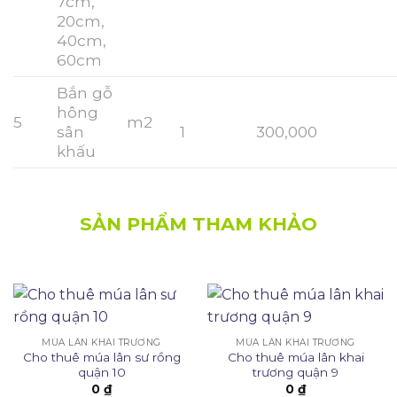
7cm,
20cm,
40cm,
60cm
Bắn gỗ
hông
5
m2
sân
1
300,000
khấu
SẢN PHẨM THAM KHẢO
MÚA LÂN KHAI TRƯƠNG
MÚA LÂN KHAI TRƯƠNG
Cho thuê múa lân sư rồng
Cho thuê múa lân khai
quận 10
trương quận 9
0
₫
0
₫