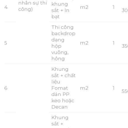
nhân sự thi
khung
4
m2
1
công)
sắt + In
30
bạt
Thi công
backdrop
dạng
5
m2
1
hộp
35
vuông,
hông
Khung
sắt + chất
liệu
6
Fomat
m2
1
55
dán PP
keo hoặc
Decan
Khung
sắt +