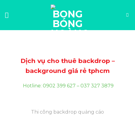
Skip
to
content
Dịch vụ cho thuê backdrop –
background giá rẻ tphcm
Hotline: 0902 399 627 – 037 327 3879
Thi công backdrop quảng cáo