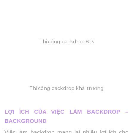
Thi công backdrop 8-3
Thi công backdrop khai trương
LỢI ÍCH CỦA VIỆC LÀM BACKDROP –
BACKGROUND
Việc làm backdrop mang lại nhiều lợi ích cho