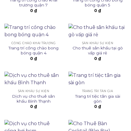
Trang trí cổng chào khai
Trang trí cổng chào bong
trương quận 7
bóng quận 5
0
₫
0
₫
CỔNG CHÀO KHAI TRƯƠNG
SÂN KHẤU SỰ KIỆN
Trang trí cổng chào bong
Cho thuê sân khấu tại gò
bóng quận 4
vấp giá rẻ
0
₫
0
₫
SÂN KHẤU SỰ KIỆN
TRANG TRÍ TÂN GIA
Dịch vụ cho thuê sân
Trang trí tiệc tân gia sài
khấu Bình Thạnh
gòn
0
₫
0
₫