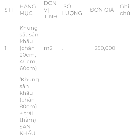
ĐƠN
HẠNG
SỐ
Ghi
STT
VỊ
ĐƠN GIÁ
MỤC
LƯỢNG
chú
TÍNH
Khung
sắt sân
khấu
1
(chân
m2
250,000
1
20cm,
40cm,
60cm)
‘Khung
sân
khấu
(chân
80cm)
+ trải
thảm)
SÂN
KHẤU