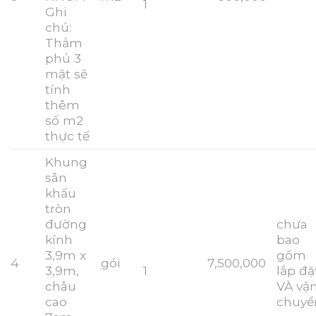
1
Ghi
chú:
Thảm
phủ 3
mặt sẽ
tính
thêm
số m2
thực tế
Khung
sân
khấu
tròn
đường
chưa
kính
bao
3,9m x
gồm
4
gói
7,500,000
3,9m,
1
lắp đặ
châu
VÀ vậ
cao
chuyể