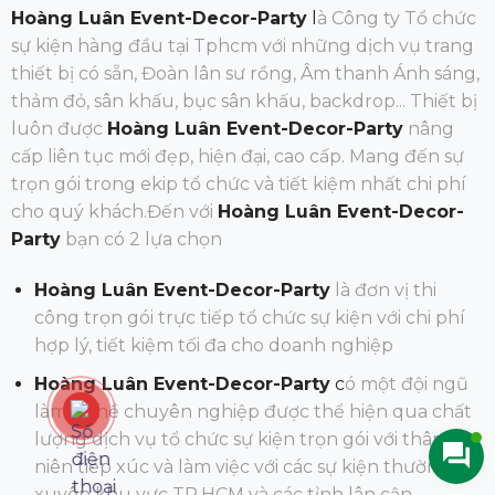
Hoàng Luân Event-Decor-Party
l
à Công ty Tổ chức
sự kiện hàng đầu tại Tphcm với những dịch vụ trang
thiết bị có sẵn, Đoàn lân sư rồng, Âm thanh Ánh sáng,
thảm đỏ, sân khấu, bục sân khấu, backdrop... Thiết bị
luôn được
Hoàng Luân Event-Decor-Party
nâng
cấp liên tục mới đẹp, hiện đại, cao cấp. Mang đến sự
trọn gói trong ekip tổ chức và tiết kiệm nhất chi phí
cho quý khách.Đến
với
Hoàng Luân Event-Decor-
Party
bạn có 2 lựa chọn
Hoàng Luân Event-Decor-Party
là đơn vị thi
công trọn gói trực tiếp tổ chức sự kiện với chi phí
hợp lý, tiết kiệm tối đa cho doanh nghiệp
Hoàng Luân Event-Decor-Party
c
ó một đội ngũ
làm nghề chuyên nghiệp được thể hiện qua chất
lượng dịch vụ tổ chức sự kiện trọn gói với thâm
niên tiếp xúc và làm việc với các sự kiện thường
xuyên khu vực TP.HCM và các tỉnh lân cận