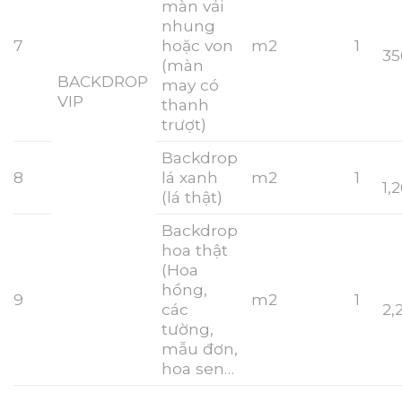
màn vải
nhung
7
hoặc von
m2
1
35
(màn
BACKDROP
may có
VIP
thanh
trượt)
Backdrop
8
lá xanh
m2
1
1,
(lá thật)
Backdrop
hoa thật
(Hoa
hồng,
9
m2
1
các
2,
tường,
mẫu đơn,
hoa sen…