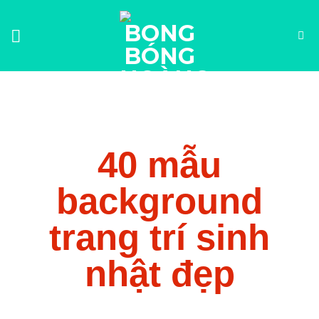
40 mẫu
background
trang trí sinh
nhật đẹp