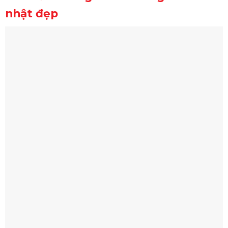
nhật đẹp