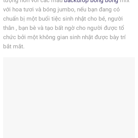
tượng hơn với các mẫu
backdrop bong bóng
mix
với hoa tươi và bóng jumbo, nếu bạn đang có
chuẩn bị một buổi tiệc sinh nhật cho bé, người
thân , bạn bè và tạo bất ngờ cho người được tổ
chức bởi một không gian sinh nhật được bày trí
bắt mắt.