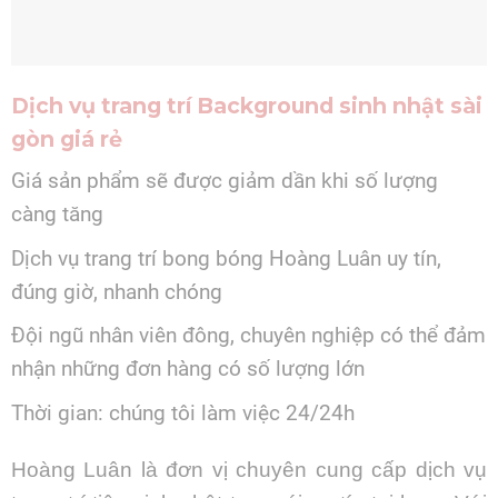
Dịch vụ trang trí Background sinh nhật sài
gòn giá rẻ
Giá sản phẩm sẽ được giảm dần khi số lượng
càng tăng
Dịch vụ trang trí bong bóng Hoàng Luân uy tín,
đúng giờ, nhanh chóng
Đội ngũ nhân viên đông, chuyên nghiệp có thể đảm
nhận những đơn hàng có số lượng lớn
Thời gian: chúng tôi làm việc 24/24h
Hoàng Luân là đơn vị chuyên cung cấp dịch vụ