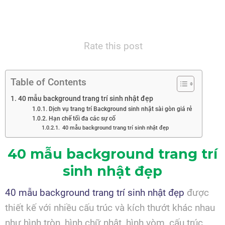
Rate this post
Table of Contents
40 mẫu background trang trí sinh nhật đẹp
Dịch vụ trang trí Background sinh nhật sài gòn giá rẻ
Hạn chế tối đa các sự cố
40 mẫu background trang trí sinh nhật đẹp
40 mẫu background trang trí
sinh nhật đẹp
40 mẫu background trang trí sinh nhật đẹp
được
thiết kế với nhiều cấu trúc và kích thướt khác nhau
như hình tròn, hình chữ nhật, hình vòm, cấu trúc