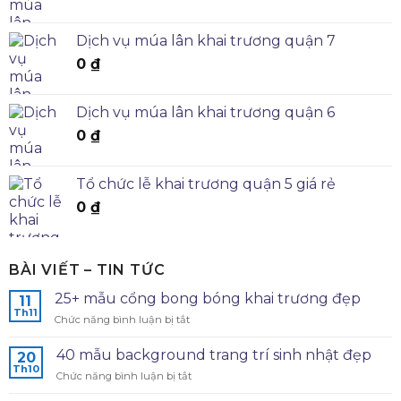
Dịch vụ múa lân khai trương quận 7
0
₫
Dịch vụ múa lân khai trương quận 6
0
₫
Tổ chức lễ khai trương quận 5 giá rẻ
0
₫
BÀI VIẾT – TIN TỨC
25+ mẫu cổng bong bóng khai trương đẹp
11
Th11
Chức năng bình luận bị tắt
40 mẫu background trang trí sinh nhật đẹp
20
Th10
Chức năng bình luận bị tắt