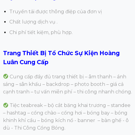
Truyền tải được thông điệp của đơn vị
Chất lượng dịch vụ .
Chi phí tiết kiệm, phù hợp.
Trang Thiết Bị Tổ Chức Sự Kiện Hoàng
Luân Cung Cấp
Cung cấp đầy đủ trang thiết bị – âm thanh – ánh
sáng – sân khấu – backdrop – photo booth – giá cả
cạnh tranh – tư vấn miễn phí – thi công nhanh chóng.
Tiệc teabreak – bộ cắt băng khai trương – standee
– hashtag – cổng chào – cổng hơi – bóng bay – bóng
khinh khí cầu – bóng kích nổ - banner – bàn ghế - ô
dù - Thi Công Cổng Bóng.