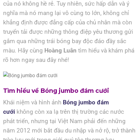
của nó không hề rẻ. Tuy nhiên, sức hấp dẫn và ý
nghĩa mà nó mang lại vô cùng to lớn, không chỉ
khẳng định được đẳng cấp của chủ nhân mà còn
truyển tải được những thông điệp yêu thương gửi
gắm qua những trái bóng bay độc đáo đầy sắc
màu. Hãy cùng
Hoàng Luân
tìm hiểu và khám phá
rõ hơn ngay sau đây nhé!
Tìm hiểu về Bóng jumbo đám cưới
Khái niệm và hình ảnh
Bóng jumbo đám
cưới
không còn xa lạ trên thị trường các nước
phát triển, nhưng tại Việt Nam phải đến những
năm 2012 mới bắt đầu du nhập và nở rộ, trở thành
trào lưu mới trong giới quý tộc thượng lưu.