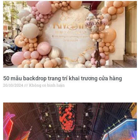
50 mẫu backdrop trang trí khai trương cửa hàng
20/10/2024
Không có bình luận