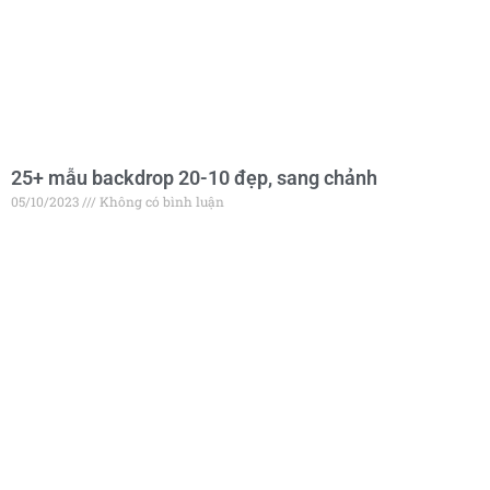
25+ mẫu backdrop 20-10 đẹp, sang chảnh
05/10/2023
Không có bình luận