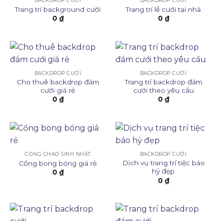
BACKDROP CƯỚI
BACKDROP CƯỚI
Trang trí background cưới
Trang trí lễ cưới tại nhà
0
₫
0
₫
BACKDROP CƯỚI
BACKDROP CƯỚI
Cho thuê backdrop đám
Trang trí backdrop đám
cưới giá rẻ
cưới theo yêu cầu
0
₫
0
₫
CỔNG CHÀO SINH NHẬT
BACKDROP CƯỚI
Dịch vụ trang trí tiệc báo
Cổng bong bóng giá rẻ
hỷ đẹp
0
₫
0
₫