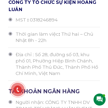
CÔNG TY TỔ CHỨC SỰ KIỆN HOÀNG
LUÂN
MST
:
0318246894
Thời gian làm việc
:
Thứ hai – Chủ
Nhật 8h - 22h
Địa chỉ : Số 28, đường số 03, khu
phố 01, Phường Hiệp Bình Chánh,
Thành Phố Thủ Đức, Thành Phố Hồ
Chí Minh, Việt Nam
TÀI KHOẢN NGÂN HÀNG
Người nhận: CÔNG TY TNHH DV