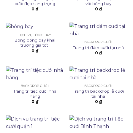
cưới đẹp sang trọng
với bóng bay
0
₫
0
₫
DỊCH VỤ BÓNG BAY
Bong bóng bay khai
BACKDROP CƯỚI
trương giá tốt
Trang trí đám cưới tại nhà
0
₫
0
₫
BACKDROP CƯỚI
BACKDROP CƯỚI
Trang trí tiệc cưới nhà
Trang trí backdrop lễ cưới
hàng
tại nhà
0
₫
0
₫