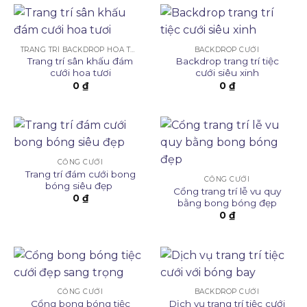
TRANG TRÍ BACKDROP HOA TƯƠI
BACKDROP CƯỚI
Trang trí sân khấu đám
Backdrop trang trí tiệc
cưới hoa tươi
cưới siêu xinh
0
₫
0
₫
CỔNG CƯỚI
Trang trí đám cưới bong
CỔNG CƯỚI
bóng siêu đẹp
Cổng trang trí lễ vu quy
0
₫
bằng bong bóng đẹp
0
₫
CỔNG CƯỚI
BACKDROP CƯỚI
Cổng bong bóng tiệc
Dịch vụ trang trí tiệc cưới