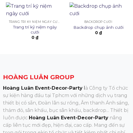
TRANG TRÍ KỶ NIỆM NGÀY CƯỚI
BACKDROP CƯỚI
Trang trí kỹ niệm ngày
Backdrop chụp ảnh cưới
cưới
0
₫
0
₫
HOÀNG LUÂN GROUP
Hoàng Luân Event-Decor-Party
l
à Công ty Tổ chức
sự kiện hàng đầu tại Tphcm với những dịch vụ trang
thiết bị có sẵn, Đoàn lân sư rồng, Âm thanh Ánh sáng,
thảm đỏ, sân khấu, bục sân khấu, backdrop... Thiết bị
luôn được
Hoàng Luân Event-Decor-Party
nâng
cấp liên tục mới đẹp, hiện đại, cao cấp. Mang đến sự
trọn gói trong ekip tổ chức và tiết kiệm nhất chi phí