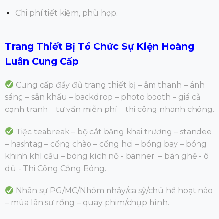
Chi phí tiết kiệm, phù hợp.
Trang Thiết Bị Tổ Chức Sự Kiện Hoàng
Luân Cung Cấp
Cung cấp đầy đủ trang thiết bị – âm thanh – ánh
sáng – sân khấu – backdrop – photo booth – giá cả
cạnh tranh – tư vấn miễn phí – thi công nhanh chóng.
Tiệc teabreak – bộ cắt băng khai trương – standee
– hashtag – cổng chào – cổng hơi – bóng bay – bóng
khinh khí cầu – bóng kích nổ - banner – bàn ghế - ô
dù - Thi Công Cổng Bóng.
Nhân sự PG/MC/Nhóm nhảy/ca sỹ/chú hề hoạt náo
– múa lân sư rồng – quay phim/chụp hình.