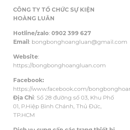
CÔNG TY TỔ CHỨC SỰ KIỆN
HOÀNG LUÂN
Hotline/zalo
:
0902 399 627
Email
:
bongbonghoangluan@gmail.com
Website
:
https://bongbonghoangluan.com
Facebook:
https://www.facebook.com/bongbonghoa
Địa Chỉ
: Số 28 đường số 03, Khu Phố
01, P.Hiệp Bình Chánh, Thủ Đức,
TP.HCM
Dịch vụ cung cấp các trang thiết bị