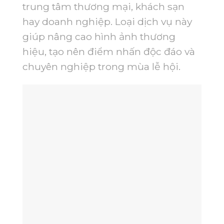
trung tâm thương mại, khách sạn
hay doanh nghiệp. Loại dịch vụ này
giúp nâng cao hình ảnh thương
hiệu, tạo nên điểm nhấn độc đáo và
chuyên nghiệp trong mùa lễ hội.