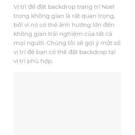
Vị trí để đặt backdrop trang trí Noel
trong không gian là rất quan trọng,
bởi vì nó có thể ảnh hưởng lớn đến
không gian trải nghiệm của tất cả
mọi người. Chúng tôi sẽ gợi ý một số
vị trí để bạn có thể đặt backdrop tại
vị trí phù hợp.