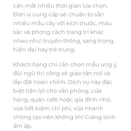
cần mất nhiều thời gian lựa chọn.
Đơn vị cung cấp sẽ chuẩn bị sẵn
nhiều mẫu cây với kích thước, màu
sắc và phong cách trang trí khác
nhau như: truyền thống, sang trọng,
hiện đại hay trẻ trung.
Khách hàng chỉ cần chọn mẫu ưng ý,
đội ngũ thi công sẽ giao tận nơi và
lắp đặt hoàn chỉnh. Dịch vụ này đặc
biệt tiện lợi cho văn phòng, cửa
hàng, quán café hoặc gia đình nhỏ,
vừa tiết kiệm chi phí, vừa nhanh
chóng tạo nên không khí Giáng sinh
ấm áp.