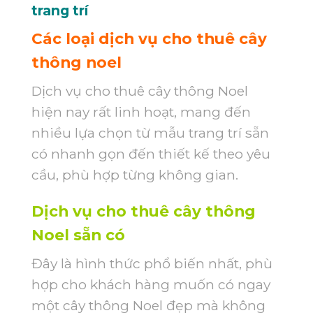
trang trí
Các loại dịch vụ cho thuê cây
thông noel
Dịch vụ cho thuê cây thông Noel
hiện nay rất linh hoạt, mang đến
nhiều lựa chọn từ mẫu trang trí sẵn
có nhanh gọn đến thiết kế theo yêu
cầu, phù hợp từng không gian.
Dịch vụ cho thuê cây thông
Noel sẵn có
Đây là hình thức phổ biến nhất, phù
hợp cho khách hàng muốn có ngay
một cây thông Noel đẹp mà không