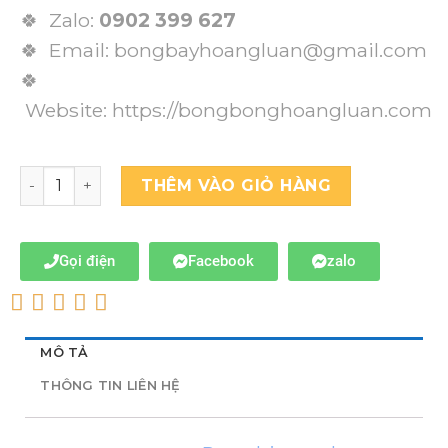
🍀 Zalo:
0902 399 627
🍀 Email: bongbayhoangluan@gmail.com
🍀
Website:
https://bongbonghoangluan.com
THÊM VÀO GIỎ HÀNG
Gọi điện
Facebook
zalo
MÔ TẢ
THÔNG TIN LIÊN HỆ