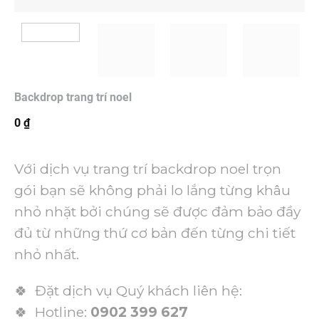
Backdrop trang trí noel
0
₫
Với dịch vụ trang trí backdrop noel trọn
gói bạn sẽ không phải lo lắng từng khâu
nhỏ nhặt bởi chúng sẽ được đảm bảo đầy
đủ từ những thứ cơ bản đến từng chi tiết
nhỏ nhất.
🍀 Đặt dịch vụ Quý khách liên hệ:
🍀 Hotline:
0902 399 627