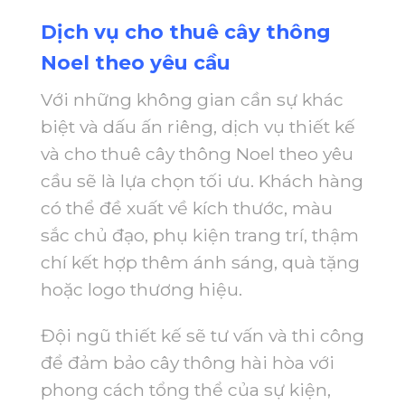
Dịch vụ cho thuê cây thông
Noel theo yêu cầu
Với những không gian cần sự khác
biệt và dấu ấn riêng, dịch vụ thiết kế
và cho thuê cây thông Noel theo yêu
cầu sẽ là lựa chọn tối ưu. Khách hàng
có thể đề xuất về kích thước, màu
sắc chủ đạo, phụ kiện trang trí, thậm
chí kết hợp thêm ánh sáng, quà tặng
hoặc logo thương hiệu.
Đội ngũ thiết kế sẽ tư vấn và thi công
để đảm bảo cây thông hài hòa với
phong cách tổng thể của sự kiện,