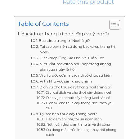
Rate this product
Table of Contents
Backdrop trang trí noel đẹp và ý nghĩa
Backdrop trang trí Noel là gì?
Tại sao bạn nên sử dụng backdrop trang trí
Noel?
Backdrop Ông Già Noel và Tuần Lộc
Vị trị đặt backdrop phù hợp trong không
gian của ngày lễ hội
Vị trí trước cửa ra vào nơi tổ chức sự kiện
Vị trí khu vực sân khấu chính
Dịch vụ cho thuê cây thông noel trang trí
Các loại dịch vụ cho thuê cây thông noel
Dịch vụ cho thuê cây thông Noel sẵn có
Dịch vụ cho thuê cây thông Noel theo yêu
cầu
Tại sao nên thuê cây thông Noel?
Tiết kiệm chi phí, tối ưu ngân sách
Rút ngắn thời gian trang trí và thi công
Đa dạng mẫu mã, linh hoạt thay đổi phong
cách