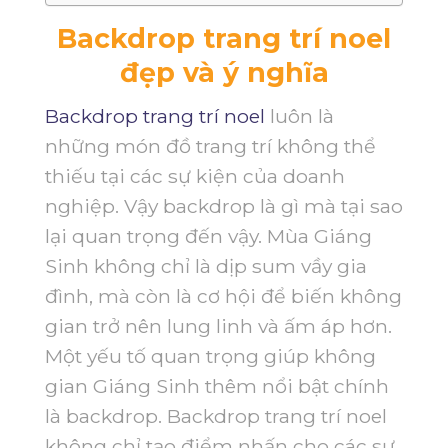
Backdrop trang trí noel
đẹp và ý nghĩa
Backdrop trang trí noel
luôn là
những món đồ trang trí không thể
thiếu tại các sự kiện của doanh
nghiệp. Vậy backdrop là gì mà tại sao
lại quan trọng đến vậy. Mùa Giáng
Sinh không chỉ là dịp sum vầy gia
đình, mà còn là cơ hội để biến không
gian trở nên lung linh và ấm áp hơn.
Một yếu tố quan trọng giúp không
gian Giáng Sinh thêm nổi bật chính
là backdrop. Backdrop trang trí noel
không chỉ tạo điểm nhấn cho các sự