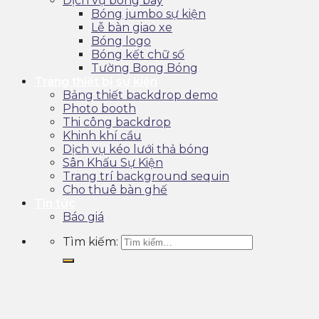
Dịch vụ bóng bay
Bóng jumbo sự kiện
Lễ bàn giao xe
Bóng logo
Bóng kết chữ số
Tường Bong Bóng
Trang thiết bị sự kiện
Bảng thiết backdrop demo
Photo booth
Thi công backdrop
Khinh khí cầu
Dịch vụ kéo lưới thả bóng
Sân Khấu Sự Kiện
Trang trí background sequin
Cho thuê bàn ghế
Tin tức
Báo giá
Tìm kiếm: