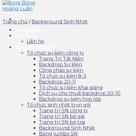
Trang chủ
/
Background Sinh Nhật
Trang chủ
Giới thiệu
Liên hệ
Tổ chức sự kiện
Tổ chức sự kiện công ty
Trang Trí Tất Niên
Backdrop Sự Kiện
Cổng chào sự kiện
Tổ chức sự kiện 8-3
Backdrop 20-11
Tổ chức sự kiện khai giảng
Dịch vụ cho thuê backdrop 20-10
Backdrop sự kiện họp lớp
Tổ chức sinh nhật trọn gói
Trang trí SN công ty
Trang trí SN bé gái
Trang trí SN bé trai
Background Sinh Nhật
Bóng jumbo SN