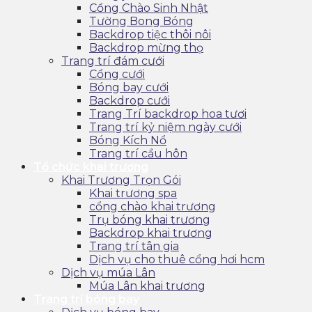
Cổng Chào Sinh Nhật
Tường Bong Bóng
Backdrop tiệc thôi nôi
Backdrop mừng thọ
Trang trí đám cưới
Cổng cưới
Bóng bay cưới
Backdrop cưới
Trang Trí backdrop hoa tươi
Trang trí kỷ niệm ngày cưới
Bóng Kích Nổ
Trang trí cầu hôn
Tổ chức khai trương
Khai Trương Trọn Gói
Khai trương spa
cổng chào khai trương
Trụ bóng khai trương
Backdrop khai trương
Trang trí tân gia
Dịch vụ cho thuê cổng hơi hcm
Dịch vụ múa Lân
Múa Lân khai trương
Trang trí bóng bay