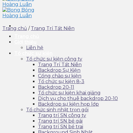
Trang chủ
/
Trang Trí Tất Niên
Trang chủ
Giới thiệu
Liên hệ
Tổ chức sự kiện
Tổ chức sự kiện công ty
Trang Trí Tất Niên
Backdrop Sự Kiện
Cổng chào sự kiện
Tổ chức sự kiện 8-3
Backdrop 20-11
Tổ chức sự kiện khai giảng
Dịch vụ cho thuê backdrop 20-10
Backdrop sự kiện họp lớp
Tổ chức sinh nhật trọn gói
Trang trí SN công ty
Trang trí SN bé gái
Trang trí SN bé trai
Background Sinh Nhật