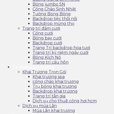
Bóng jumbo SN
Cổng Chào Sinh Nhật
Tường Bong Bóng
Backdrop tiệc thôi nôi
Backdrop mừng thọ
Trang trí đám cưới
Cổng cưới
Bóng bay cưới
Backdrop cưới
Trang Trí backdrop hoa tươi
Trang trí kỷ niệm ngày cưới
Bóng Kích Nổ
Trang trí cầu hôn
Tổ chức khai trương
Khai Trương Trọn Gói
Khai trương spa
cổng chào khai trương
Trụ bóng khai trương
Backdrop khai trương
Trang trí tân gia
Dịch vụ cho thuê cổng hơi hcm
Dịch vụ múa Lân
Múa Lân khai trương