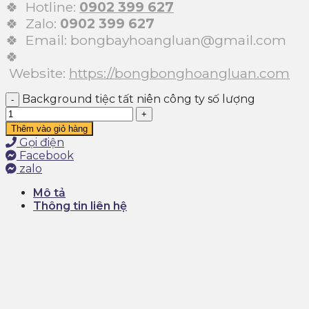
🍀 Hotline:
0902 399 627
🍀 Zalo:
0902 399 627
🍀 Email: bongbayhoangluan@gmail.com
🍀
Website:
https://bongbonghoangluan.com
Background tiệc tất niên công ty số lượng
Thêm vào giỏ hàng
Gọi điện
Facebook
zalo
Mô tả
Thông tin liên hệ