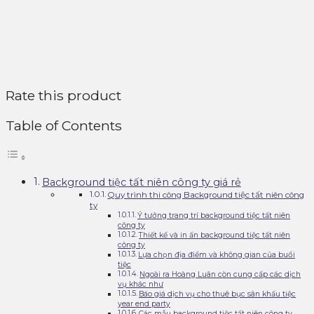
Rate this product
Table of Contents
Background tiệc tất niên công ty giá rẻ
Quy trình thi công Background tiệc tất niên công
ty
Ý tưởng trang trí background tiệc tất niên
công ty
Thiết kế và in ấn background tiệc tất niên
công ty
Lựa chọn địa điểm và không gian của buổi
tiệc
Ngoài ra Hoàng Luân còn cung cấp các dịch
vụ khác như
Báo giá dịch vụ cho thuê bục sân khấu tiệc
year end party
Các mẫu background tiệc tất niên công ty