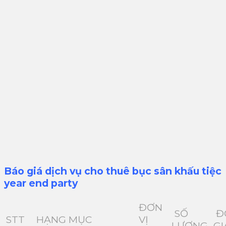
Báo giá dịch vụ cho thuê bục sân khấu tiệc
year end party
ĐƠN
SỐ
Đ
STT
HẠNG MỤC
VỊ
LƯỢNG
G