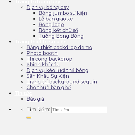
Trang trí bóng bay
Dịch vụ bóng bay
Bóng jumbo sự kiện
Lễ bàn giao xe
Bóng logo
Bóng kết chữ số
Tường Bong Bóng
Trang thiết bị sự kiện
Bảng thiết backdrop demo
Photo booth
Thi công backdrop
Khinh khí cầu
Dịch vụ kéo lưới thả bóng
Sân Khấu Sự Kiện
Trang trí background sequin
Cho thuê bàn ghế
Tin tức
Báo giá
Tìm kiếm: