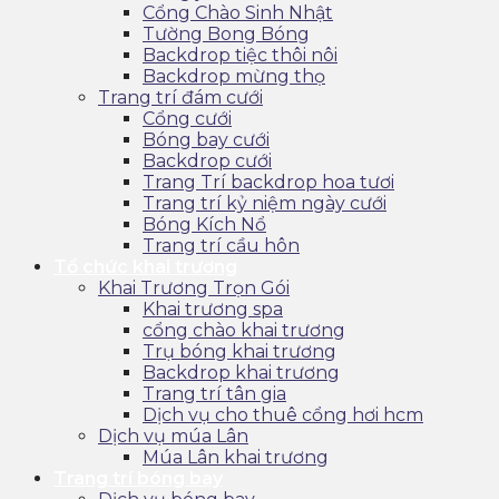
Cổng Chào Sinh Nhật
Tường Bong Bóng
Backdrop tiệc thôi nôi
Backdrop mừng thọ
Trang trí đám cưới
Cổng cưới
Bóng bay cưới
Backdrop cưới
Trang Trí backdrop hoa tươi
Trang trí kỷ niệm ngày cưới
Bóng Kích Nổ
Trang trí cầu hôn
Tổ chức khai trương
Khai Trương Trọn Gói
Khai trương spa
cổng chào khai trương
Trụ bóng khai trương
Backdrop khai trương
Trang trí tân gia
Dịch vụ cho thuê cổng hơi hcm
Dịch vụ múa Lân
Múa Lân khai trương
Trang trí bóng bay