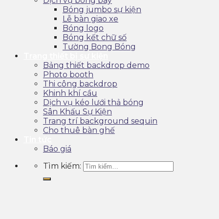
Dịch vụ bóng bay
Bóng jumbo sự kiện
Lễ bàn giao xe
Bóng logo
Bóng kết chữ số
Tường Bong Bóng
Trang thiết bị sự kiện
Bảng thiết backdrop demo
Photo booth
Thi công backdrop
Khinh khí cầu
Dịch vụ kéo lưới thả bóng
Sân Khấu Sự Kiện
Trang trí background sequin
Cho thuê bàn ghế
Tin tức
Báo giá
Tìm kiếm: