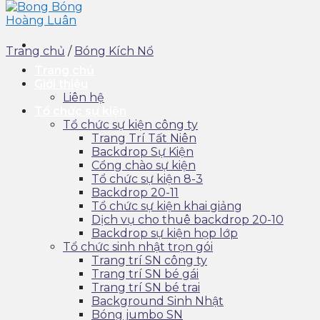
Trang chủ
/
Bóng Kích Nổ
Trang chủ
Giới thiệu
Liên hệ
Tổ chức sự kiện
Tổ chức sự kiện công ty
Trang Trí Tất Niên
Backdrop Sự Kiện
Cổng chào sự kiện
Tổ chức sự kiện 8-3
Backdrop 20-11
Tổ chức sự kiện khai giảng
Dịch vụ cho thuê backdrop 20-10
Backdrop sự kiện họp lớp
Tổ chức sinh nhật trọn gói
Trang trí SN công ty
Trang trí SN bé gái
Trang trí SN bé trai
Background Sinh Nhật
Bóng jumbo SN