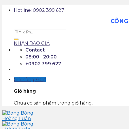
Skip
Hotline: 0902 399 627
to
content
CÔNG 
Tìm
kiếm:
NHẬN BÁO GIÁ
Contact
08:00 - 20:00
+0902 399 627
Giỏ hàng /
0
₫
Giỏ hàng
Chưa có sản phẩm trong giỏ hàng.