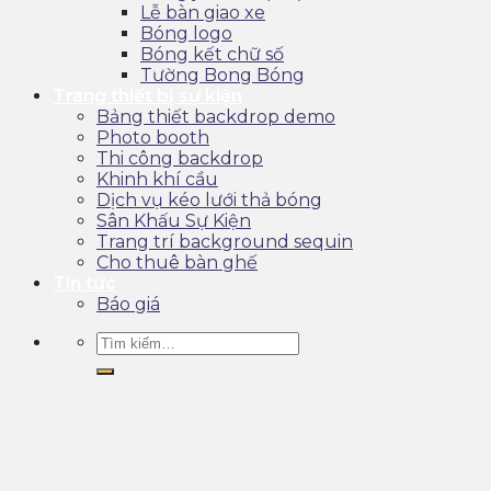
Lễ bàn giao xe
Bóng logo
Bóng kết chữ số
Tường Bong Bóng
Trang thiết bị sự kiện
Bảng thiết backdrop demo
Photo booth
Thi công backdrop
Khinh khí cầu
Dịch vụ kéo lưới thả bóng
Sân Khấu Sự Kiện
Trang trí background sequin
Cho thuê bàn ghế
Tin tức
Báo giá
Tìm
kiếm: