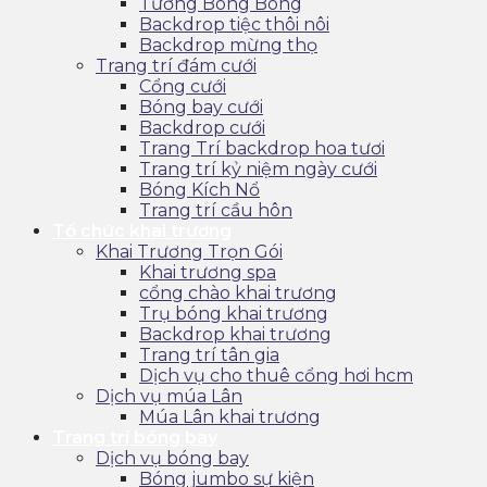
Tường Bong Bóng
Backdrop tiệc thôi nôi
Backdrop mừng thọ
Trang trí đám cưới
Cổng cưới
Bóng bay cưới
Backdrop cưới
Trang Trí backdrop hoa tươi
Trang trí kỷ niệm ngày cưới
Bóng Kích Nổ
Trang trí cầu hôn
Tổ chức khai trương
Khai Trương Trọn Gói
Khai trương spa
cổng chào khai trương
Trụ bóng khai trương
Backdrop khai trương
Trang trí tân gia
Dịch vụ cho thuê cổng hơi hcm
Dịch vụ múa Lân
Múa Lân khai trương
Trang trí bóng bay
Dịch vụ bóng bay
Bóng jumbo sự kiện