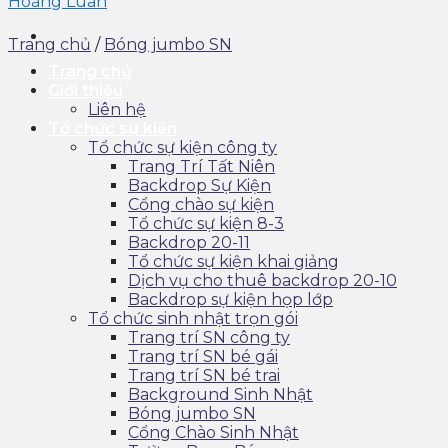
Trang chủ
/
Bóng jumbo SN
Trang chủ
Giới thiệu
Liên hệ
Tổ chức sự kiện
Tổ chức sự kiện công ty
Trang Trí Tất Niên
Backdrop Sự Kiện
Cổng chào sự kiện
Tổ chức sự kiện 8-3
Backdrop 20-11
Tổ chức sự kiện khai giảng
Dịch vụ cho thuê backdrop 20-10
Backdrop sự kiện họp lớp
Tổ chức sinh nhật trọn gói
Trang trí SN công ty
Trang trí SN bé gái
Trang trí SN bé trai
Background Sinh Nhật
Bóng jumbo SN
Cổng Chào Sinh Nhật