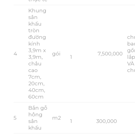
Khung
sân
khấu
tròn
đường
ch
kính
ba
3,9m x
g
4
gói
7,500,000
3,9m,
1
lắ
châu
VÀ
cao
ch
7cm,
20cm,
40cm,
60cm
Bắn gỗ
hông
5
m2
sân
1
300,000
khấu