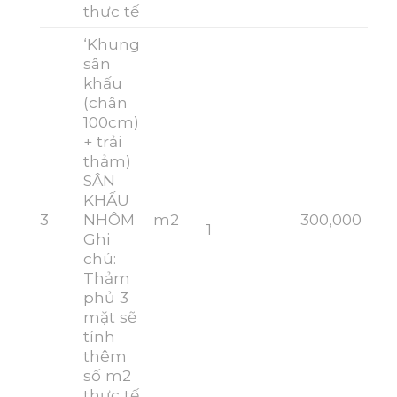
thực tế
‘Khung
sân
khấu
(chân
100cm)
+ trải
thảm)
SÂN
KHẤU
3
NHÔM
m2
300,000
1
Ghi
chú:
Thảm
phủ 3
mặt sẽ
tính
thêm
số m2
thực tế