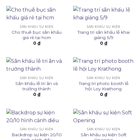
SÂN KHẤU SỰ KIỆN
SÂN KHẤU SỰ KIỆN
Cho thuê bục sân khấu
Trang trí sân khấu lễ khai
giá rẻ tại hcm
giảng 5/9
0
₫
0
₫
SÂN KHẤU SỰ KIỆN
SÂN KHẤU SỰ KIỆN
Sân khấu lễ tri ân và
Trang trí photo booth lễ
trưởng thành
hội Loy Krathong
0
₫
0
₫
SÂN KHẤU SỰ KIỆN
SÂN KHẤU SỰ KIỆN
Backdrop sự kiện 20/10
Sân khấu sự kiện Soft
hình cánh diều
Opening