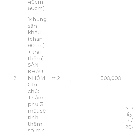
40cm,
60cm)
‘Khung
sân
khấu
(chân
80cm)
+ trải
thảm)
SÂN
KHẤU
2
NHÔM
m2
300,000
1
Ghi
chú:
Thảm
phủ 3
kh
mặt sẽ
lấy
tính
th
thêm
20
số m2