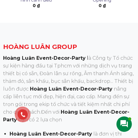
0
₫
0
₫
HOÀNG LUÂN GROUP
Hoàng Luân Event-Decor-Party
l
à Công ty Tổ chức
sự kiện hàng đầu tại Tphcm với những dịch vụ trang
thiết bị có sẵn, Đoàn lân sư rồng, Âm thanh Ánh sáng,
thảm đỏ, sân khấu, bục sân khấu, backdrop... Thiết bị
luôn được
Hoàng Luân Event-Decor-Party
nâng
cấp liên tục mới đẹp, hiện đại, cao cấp. Mang đến sự
trọn gói trong ekip tổ chức và tiết kiệm nhất chi phí
cho quý khách.Đến
với
Hoàng Luân Event-Decor-
Party
bạn có 2 lựa chọn
Hoàng Luân Event-Decor-Party
là đơn vị thi