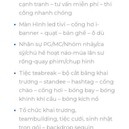
cạnh tranh – tư vấn miễn phí – thi
công nhanh chóng
Màn Hình led tivi – cổng hơ i-
banner – quạt – bàn ghế – ô dù
Nhân sự PG/MC/Nhóm nhảy/ca
sỹ/chú hề hoạt náo-múa lân sư
rồng-quay phim/chụp hình
Tiệc teabreak – bộ cắt băng khai
trương – standee – hashtag – cổng
chào – cổng hơi – bóng bay – bóng
khinh khí cầu – bóng kích nổ
Tổ chức khai trương,
teambuilding, tiệc cưới, sinh nhật
trọn gói – backdrop sequin