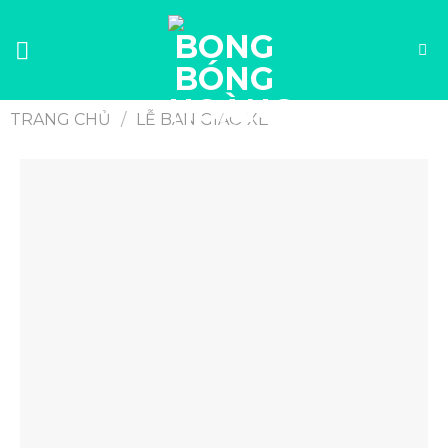
TRANG CHỦ
/
LỄ BÀN GIAO XE