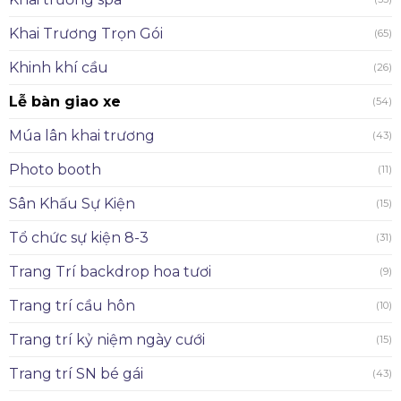
Khai Trương Trọn Gói
(65)
Khinh khí cầu
(26)
Lễ bàn giao xe
(54)
Múa lân khai trương
(43)
Photo booth
(11)
Sân Khấu Sự Kiện
(15)
Tổ chức sự kiện 8-3
(31)
Trang Trí backdrop hoa tươi
(9)
Trang trí cầu hôn
(10)
Trang trí kỷ niệm ngày cưới
(15)
Trang trí SN bé gái
(43)