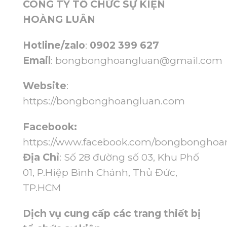
CÔNG TY TỔ CHỨC SỰ KIỆN
HOÀNG LUÂN
Hotline/zalo
:
0902 399 627
Email
:
bongbonghoangluan@gmail.com
Website
:
https://bongbonghoangluan.com
Facebook:
https://www.facebook.com/bongbonghoa
Địa Chỉ
: Số 28 đường số 03, Khu Phố
01, P.Hiệp Bình Chánh, Thủ Đức,
TP.HCM
Dịch vụ cung cấp các trang thiết bị