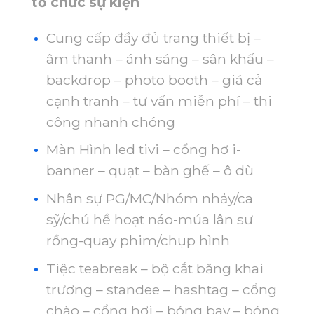
tổ chức sự kiện
Cung cấp đầy đủ trang thiết bị –
âm thanh – ánh sáng – sân khấu –
backdrop – photo booth – giá cả
cạnh tranh – tư vấn miễn phí – thi
công nhanh chóng
Màn Hình led tivi – cổng hơ i-
banner – quạt – bàn ghế – ô dù
Nhân sự PG/MC/Nhóm nhảy/ca
sỹ/chú hề hoạt náo-múa lân sư
rồng-quay phim/chụp hình
Tiệc teabreak – bộ cắt băng khai
trương – standee – hashtag – cổng
chào – cổng hơi – bóng bay – bóng