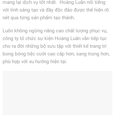
mang lại dịch vụ tốt nhất. Hoàng Luân nổi tiếng
với tính sáng tạo và đầy độc đáo được thể hiện rõ
nét qua từng sản phẩm tạo thành.
Luôn không ngừng nâng cao chất lượng phục vụ,
công ty tổ chức sự kiện Hoàng Luân vẫn tiếp tục
cho ra đời những bộ sưu tập với thiết kế trang trí
bong bóng tiệc cưới cao cấp hơn, sang trọng hơn,
phù hợp với xu hướng hiện tại.