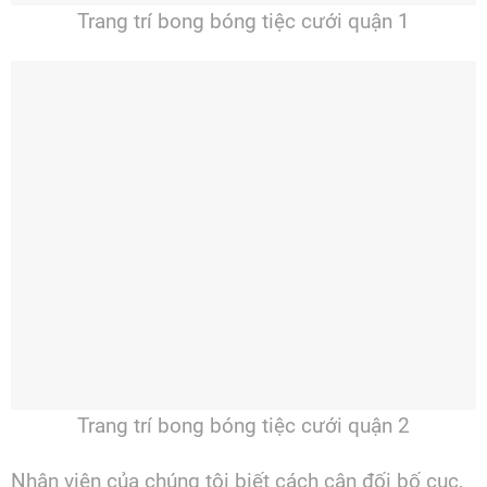
Trang trí bong bóng tiệc cưới quận 1
Trang trí bong bóng tiệc cưới quận 2
Nhân viên của chúng tôi biết cách cân đối bố cục,