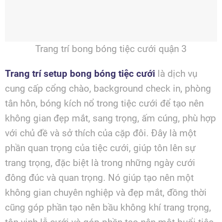
Trang trí bong bóng tiệc cưới quận 3
Trang trí setup bong bóng tiệc cưới
là dịch vụ
cung cấp cổng chào, background check in, phòng
tân hôn, bóng kích nổ trong tiệc cưới để tạo nên
không gian đẹp mắt, sang trọng, ấm cúng, phù hợp
với chủ đề và sở thích của cặp đôi. Đây là một
phần quan trọng của tiệc cưới, giúp tôn lên sự
trang trọng, đặc biệt là trong những ngày cưới
đông đúc và quan trọng. Nó giúp tạo nên một
không gian chuyên nghiệp và đẹp mắt, đồng thời
cũng góp phần tạo nên bầu không khí trang trọng,