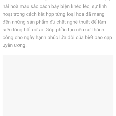
hài hoà màu sắc cách bày biện khéo léo, sự linh
hoạt trong cách kết hợp từng loại hoa đã mang
đến những sản phẩm đủ chất nghệ thuật để làm
siêu lòng bất cứ ai. Góp phần tạo nên sự thành
công cho ngày hạnh phúc lứa đôi của biết bao cặp
uyên ương.