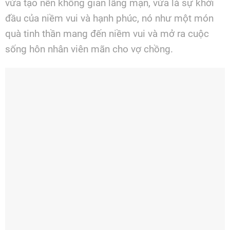
vừa tạo nên không gian lãng mạn, vừa là sự khởi
đầu của niềm vui và hạnh phúc, nó như một món
quà tinh thần mang đến niềm vui và mở ra cuộc
sống hôn nhân viên mãn cho vợ chồng.