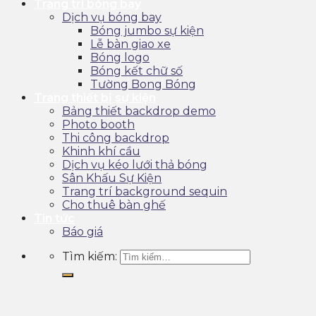
Trang trí bóng bay
Dịch vụ bóng bay
Bóng jumbo sự kiện
Lễ bàn giao xe
Bóng logo
Bóng kết chữ số
Tường Bong Bóng
Trang thiết bị sự kiện
Bảng thiết backdrop demo
Photo booth
Thi công backdrop
Khinh khí cầu
Dịch vụ kéo lưới thả bóng
Sân Khấu Sự Kiện
Trang trí background sequin
Cho thuê bàn ghế
Tin tức
Báo giá
Tìm kiếm: