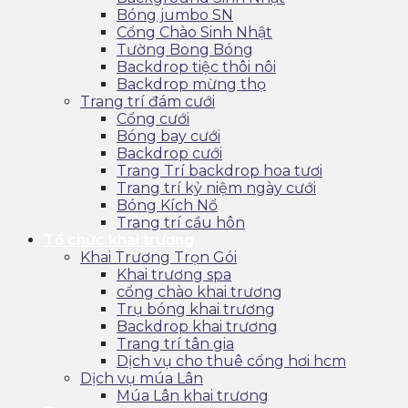
Bóng jumbo SN
Cổng Chào Sinh Nhật
Tường Bong Bóng
Backdrop tiệc thôi nôi
Backdrop mừng thọ
Trang trí đám cưới
Cổng cưới
Bóng bay cưới
Backdrop cưới
Trang Trí backdrop hoa tươi
Trang trí kỷ niệm ngày cưới
Bóng Kích Nổ
Trang trí cầu hôn
Tổ chức khai trương
Khai Trương Trọn Gói
Khai trương spa
cổng chào khai trương
Trụ bóng khai trương
Backdrop khai trương
Trang trí tân gia
Dịch vụ cho thuê cổng hơi hcm
Dịch vụ múa Lân
Múa Lân khai trương