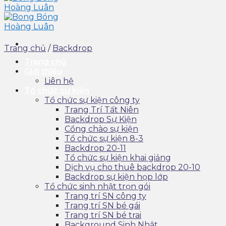
Trang chủ
/
Backdrop
Trang chủ
Giới thiệu
Liên hệ
Tổ chức sự kiện
Tổ chức sự kiện công ty
Trang Trí Tất Niên
Backdrop Sự Kiện
Cổng chào sự kiện
Tổ chức sự kiện 8-3
Backdrop 20-11
Tổ chức sự kiện khai giảng
Dịch vụ cho thuê backdrop 20-10
Backdrop sự kiện họp lớp
Tổ chức sinh nhật trọn gói
Trang trí SN công ty
Trang trí SN bé gái
Trang trí SN bé trai
Background Sinh Nhật