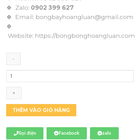
🍀 Zalo:
0902 399 627
🍀 Email: bongbayhoangluan@gmail.com
🍀
Website:
https://bongbonghoangluan.com
THÊM VÀO GIỎ HÀNG
Gọi điện
Facebook
zalo