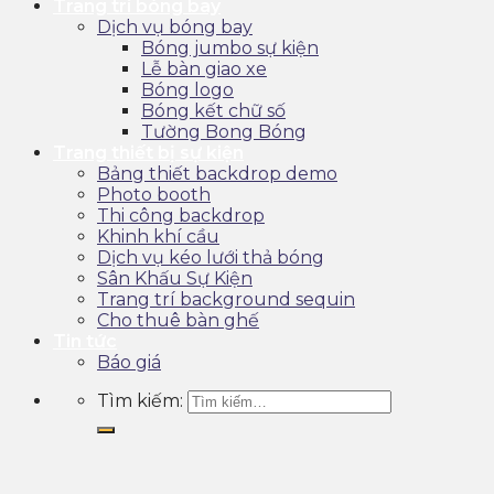
Trang trí bóng bay
Dịch vụ bóng bay
Bóng jumbo sự kiện
Lễ bàn giao xe
Bóng logo
Bóng kết chữ số
Tường Bong Bóng
Trang thiết bị sự kiện
Bảng thiết backdrop demo
Photo booth
Thi công backdrop
Khinh khí cầu
Dịch vụ kéo lưới thả bóng
Sân Khấu Sự Kiện
Trang trí background sequin
Cho thuê bàn ghế
Tin tức
Báo giá
Tìm kiếm: