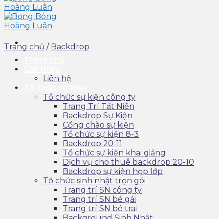
Trang chủ
/
Backdrop
Trang chủ
Giới thiệu
Liên hệ
Tổ chức sự kiện
Tổ chức sự kiện công ty
Trang Trí Tất Niên
Backdrop Sự Kiện
Cổng chào sự kiện
Tổ chức sự kiện 8-3
Backdrop 20-11
Tổ chức sự kiện khai giảng
Dịch vụ cho thuê backdrop 20-10
Backdrop sự kiện họp lớp
Tổ chức sinh nhật trọn gói
Trang trí SN công ty
Trang trí SN bé gái
Trang trí SN bé trai
Background Sinh Nhật