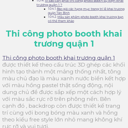
Vì sao cần phải thi công photo booth sự kiện khai
trương quận 1 ?
Báo giá các hạng mục trang trí lễ khai trương
quận Tân Bình
Mẫu sản phẩm photo booth khai trương bạn
có thể tham khảo
Thi công photo booth khai
trương quận 1
Thi công photo booth khai trương quận 1
được thiết kế theo cấu trúc 3D ghép các khối
hình tạo thành một mảng thống nhất, tông
màu chủ đạo là màu xanh nước biển kết hợp
với màu hồng pastel thật sống động, nội
dung chủ đề được sắp xếp một cách hợp lý
với màu sắc rực rỡ trên phông nền. Bên
cạnh đó , backdrop còn được thiết kế trang
trí cùng với bong bóng màu xanh và hồng
theo kiểu free style lớn nhỏ mang không khí
rực rỡ và vui tươi.