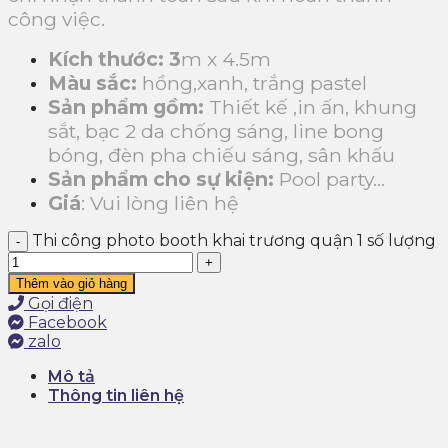
công việc.
Kích thước: 3
m x 4.5m
Màu sắc:
hồng,xanh, trắng pastel
Sản phẩm gồm:
Thiết kế ,in ấn, khung
sắt, bạc 2 da chống sáng, line bong
bóng, đèn pha chiếu sáng, sân khấu
Sản phẩm cho sự kiện:
Pool party…
Giá
: Vui lòng liên hệ
Thi công photo booth khai trương quận 1 số lượng
Thêm vào giỏ hàng
Gọi điện
Facebook
zalo
Mô tả
Thông tin liên hệ