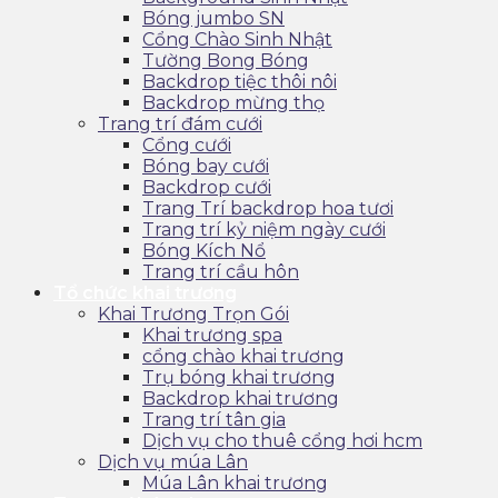
Bóng jumbo SN
Cổng Chào Sinh Nhật
Tường Bong Bóng
Backdrop tiệc thôi nôi
Backdrop mừng thọ
Trang trí đám cưới
Cổng cưới
Bóng bay cưới
Backdrop cưới
Trang Trí backdrop hoa tươi
Trang trí kỷ niệm ngày cưới
Bóng Kích Nổ
Trang trí cầu hôn
Tổ chức khai trương
Khai Trương Trọn Gói
Khai trương spa
cổng chào khai trương
Trụ bóng khai trương
Backdrop khai trương
Trang trí tân gia
Dịch vụ cho thuê cổng hơi hcm
Dịch vụ múa Lân
Múa Lân khai trương