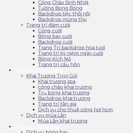
Cổng Chào Sinh Nhật
Tường Bong Bóng
Backdrop tiệc thôi nôi
Backdrop mừng thọ
Trang trí đám cưới
Cổng cưới
Bóng bay cưới
Backdrop cưới
Trang Trí backdrop hoa tươi
Trang trí kỷ niệm ngày cưới
Bóng Kích Nổ
Trang trí cầu hôn
Tổ chức khai trương
Khai Trương Trọn Gói
Khai trương spa
cổng chào khai trương
Trụ bóng khai trương
Backdrop khai trương
Trang trí tân gia
Dịch vụ cho thuê cổng hơi hcm
Dịch vụ múa Lân
Múa Lân khai trương
Trang trí bóng bay
Dịch vụ bóng bay