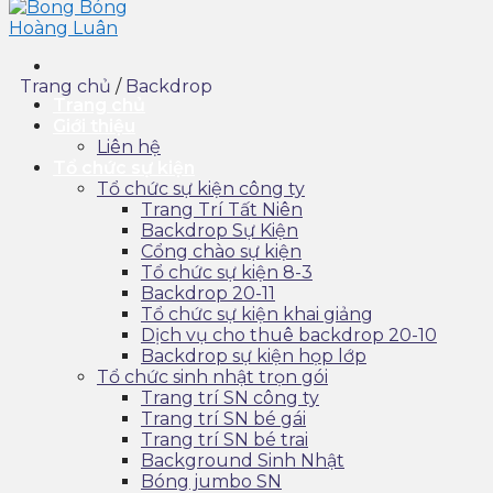
Trang chủ
/
Backdrop
Trang chủ
Giới thiệu
Liên hệ
Tổ chức sự kiện
Tổ chức sự kiện công ty
Trang Trí Tất Niên
Backdrop Sự Kiện
Cổng chào sự kiện
Tổ chức sự kiện 8-3
Backdrop 20-11
Tổ chức sự kiện khai giảng
Dịch vụ cho thuê backdrop 20-10
Backdrop sự kiện họp lớp
Tổ chức sinh nhật trọn gói
Trang trí SN công ty
Trang trí SN bé gái
Trang trí SN bé trai
Background Sinh Nhật
Bóng jumbo SN