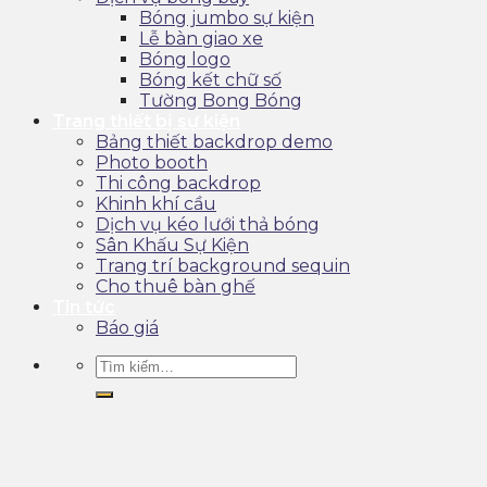
Bóng jumbo sự kiện
Lễ bàn giao xe
Bóng logo
Bóng kết chữ số
Tường Bong Bóng
Trang thiết bị sự kiện
Bảng thiết backdrop demo
Photo booth
Thi công backdrop
Khinh khí cầu
Dịch vụ kéo lưới thả bóng
Sân Khấu Sự Kiện
Trang trí background sequin
Cho thuê bàn ghế
Tin tức
Báo giá