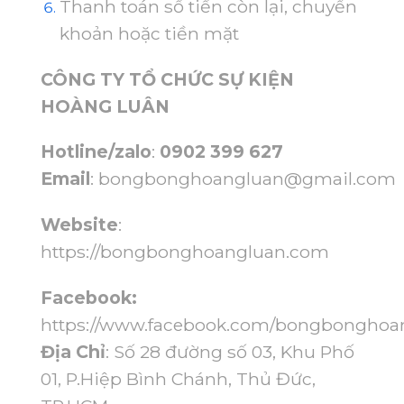
Thanh toán số tiền còn lại, chuyển
khoản hoặc tiền mặt
CÔNG TY TỔ CHỨC SỰ KIỆN
HOÀNG LUÂN
Hotline/zalo
:
0902 399 627
Email
:
bongbonghoangluan@gmail.com
Website
:
https://bongbonghoangluan.com
Facebook:
https://www.facebook.com/bongbonghoa
Địa Chỉ
: Số 28 đường số 03, Khu Phố
01, P.Hiệp Bình Chánh, Thủ Đức,