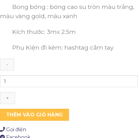
Bong bóng : bóng cao su tròn màu trắng,
màu vàng gold, màu xanh
Kích thước: 3mx 2.5m
Phụ Kiện đi kèm: hashtag cầm tay
Backdrop
sân
khấu
sự
kiện
20/11
THÊM VÀO GIỎ HÀNG
số
lượng
Gọi điện
Facebook