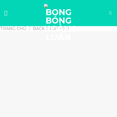
Skip
to
content
TRANG CHỦ
/
BACKDROP 20-11