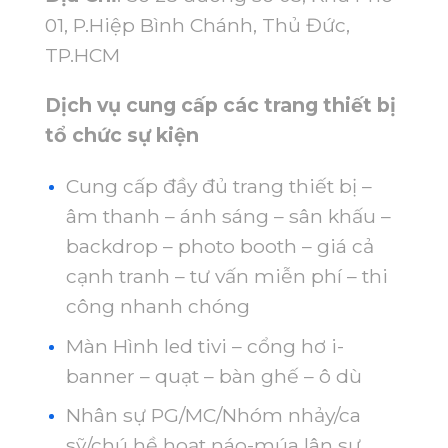
01, P.Hiệp Bình Chánh, Thủ Đức,
TP.HCM
Dịch vụ cung cấp các trang thiết bị
tổ chức sự kiện
Cung cấp đầy đủ trang thiết bị –
âm thanh – ánh sáng – sân khấu –
backdrop – photo booth – giá cả
cạnh tranh – tư vấn miễn phí – thi
công nhanh chóng
Màn Hình led tivi – cổng hơ i-
banner – quạt – bàn ghế – ô dù
Nhân sự PG/MC/Nhóm nhảy/ca
sỹ/chú hề hoạt náo-múa lân sư