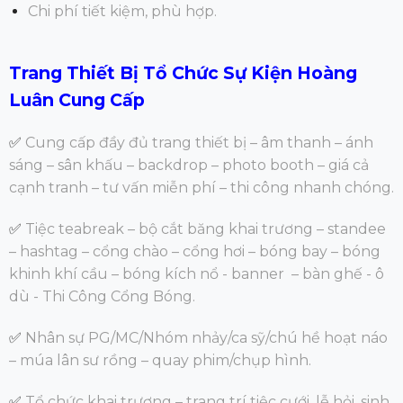
Chi phí tiết kiệm, phù hợp.
Trang Thiết Bị Tổ Chức Sự Kiện Hoàng
Luân Cung Cấp
✅
Cung cấp đầy đủ trang thiết bị – âm thanh – ánh
sáng – sân khấu – backdrop – photo booth – giá cả
cạnh tranh – tư vấn miễn phí – thi công nhanh chóng.
✅
Tiệc teabreak – bộ cắt băng khai trương – standee
– hashtag – cổng chào – cổng hơi – bóng bay – bóng
khinh khí cầu – bóng kích nổ - banner – bàn ghế - ô
dù - Thi Công Cổng Bóng.
✅
Nhân sự PG/MC/Nhóm nhảy/ca sỹ/chú hề hoạt náo
– múa lân sư rồng – quay phim/chụp hình.
✅
Tổ chức khai trương – trang trí tiệc cưới, lễ hỏi, sinh