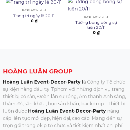
BACKDROP 20-11
Trang trí ngày lễ 20-11
BACKDROP 20-11
0
₫
Tường bong bóng sự
kiện 20/11
0
₫
HOÀNG LUÂN GROUP
Hoàng Luân Event-Decor-Party
l
à Công ty Tổ chức
sự kiện hàng đầu tại Tphcm với những dịch vụ trang
thiết bị có sẵn, Đoàn lân sư rồng, Âm thanh Ánh sáng,
thảm đỏ, sân khấu, bục sân khấu, backdrop... Thiết bị
luôn được
Hoàng Luân Event-Decor-Party
nâng
cấp liên tục mới đẹp, hiện đại, cao cấp. Mang đến sự
trọn gói trong ekip tổ chức và tiết kiệm nhất chi phí