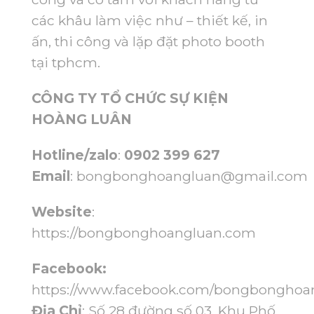
các khâu làm việc như – thiết kế, in
ấn, thi công và lặp đặt photo booth
tại tphcm.
CÔNG TY TỔ CHỨC SỰ KIỆN
HOÀNG LUÂN
Hotline/zalo
:
0902 399 627
Email
:
bongbonghoangluan@gmail.com
Website
:
https://bongbonghoangluan.com
Facebook:
https://www.facebook.com/bongbonghoa
Địa Chỉ
: Số 28 đường số 03, Khu Phố