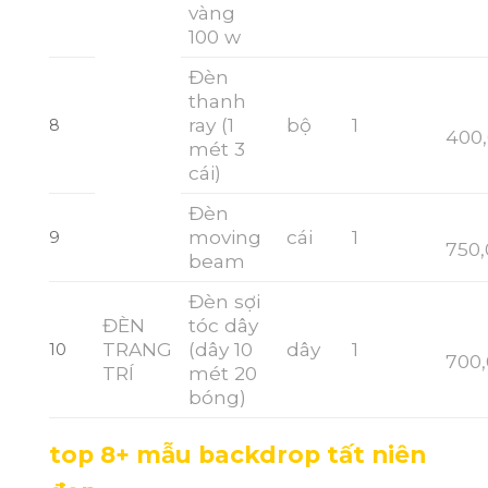
vàng
100 w
Đèn
thanh
ray (1
bộ
1
8
400
mét 3
cái)
Đèn
moving
cái
1
9
750
beam
Đèn sợi
ĐÈN
tóc dây
TRANG
(dây 10
dây
1
10
700
TRÍ
mét 20
bóng)
top 8+ mẫu backdrop tất niên