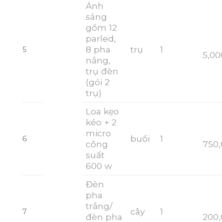
Ánh
sáng
gồm 12
parled,
8 pha
trụ
1
5
5,00
nắng,
trụ đèn
(gói 2
trụ)
Loa kẹo
kéo + 2
micro
buổi
1
6
công
750
suất
600 w
Đèn
pha
trắng/
cây
1
7
đèn pha
200