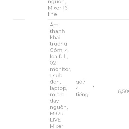
nguôn,
Mixer 16
line
Âm
thanh
khai
trương
Gồm: 4
loa full,
02
monitor,
1 sub
đơn,
gói/
laptop,
4
1
6,50
micro,
tiếng
dây
nguôn,
M32R
LIVE
Mixer