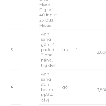
Mixer
Digital
40 input
25 Bus
Midas
Ánh
sáng
gồm 4
parled,
trụ
1
3
2,00
2 pha
nắng,
trụ đèn
Ánh
sáng
đèn
gói
1
4
beam
3,50
(gói 4
cây)