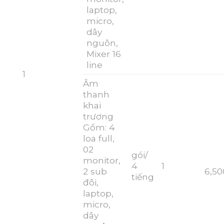
laptop,
micro,
dây
nguôn,
Mixer 16
line
1
Âm
thanh
khai
trương
Gồm: 4
loa full,
02
gói/
monitor,
4
1
2 sub
6,50
tiếng
đôi,
laptop,
micro,
dây