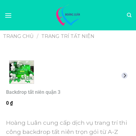
TRANG CHỦ
/
TRANG TRÍ TẤT NIÊN
Backdrop tất niên quận 3
0
₫
Hoàng Luân cung cấp dịch vụ trang trí thi
công backdrop tất niên trọn gói từ A-Z