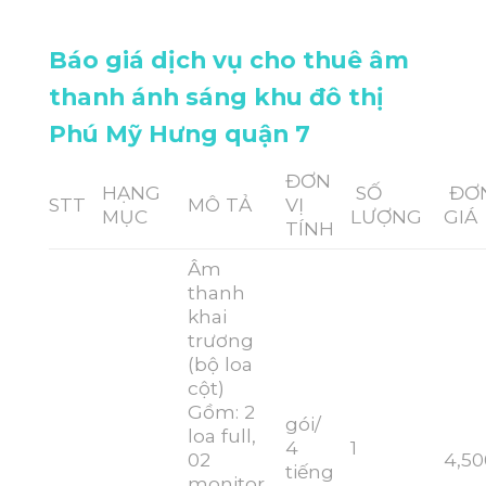
Báo giá dịch vụ cho thuê âm
thanh ánh sáng khu đô thị
Phú Mỹ Hưng quận 7
ĐƠN
HẠNG
SỐ
ĐƠ
STT
MÔ TẢ
VỊ
MỤC
LƯỢNG
GIÁ
TÍNH
Âm
thanh
khai
trương
(bộ loa
cột)
Gồm: 2
gói/
loa full,
4
1
02
4,50
tiếng
monitor,