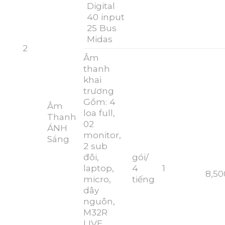
Digital
40 input
25 Bus
Midas
2
Âm
thanh
khai
trương
Gồm: 4
Âm
loa full,
Thanh
02
ÁNH
monitor,
Sáng
2 sub
đôi,
gói/
laptop,
4
1
8,50
micro,
tiếng
dây
nguôn,
M32R
LIVE