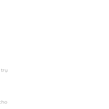
 trụ
 cho