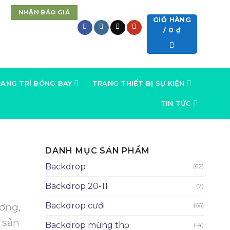
NHẬN BÁO GIÁ
GIỎ HÀNG
/
0
₫
ANG TRÍ BÓNG BAY
TRANG THIẾT BỊ SỰ KIỆN
TIN TỨC
DANH MỤC SẢN PHẨM
Backdrop
(62)
Backdrop 20-11
(7)
ương,
Backdrop cưới
(66)
o sản
Backdrop mừng thọ
(14)