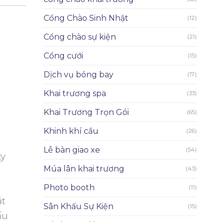
Cổng Chào Sinh Nhật
(12)
Cổng chào sự kiện
(21)
Cổng cưới
(15)
Dịch vụ bóng bay
(17)
Khai trương spa
(33)
Khai Trương Trọn Gói
(65)
Khinh khí cầu
(26)
Lễ bàn giao xe
(54)
ty
Múa lân khai trương
(43)
Photo booth
(11)
ắt
Sân Khấu Sự Kiện
(15)
ấu