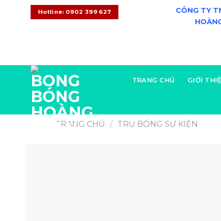
CÔNG TY T
Hotline: 0902 399 627
HOÀNG
CONTACT
08:00 - 20:00
+0902 399 627
TRANG CHỦ
GIỚI THI
TRANG CHỦ
/
TRỤ BÓNG SỰ KIỆN