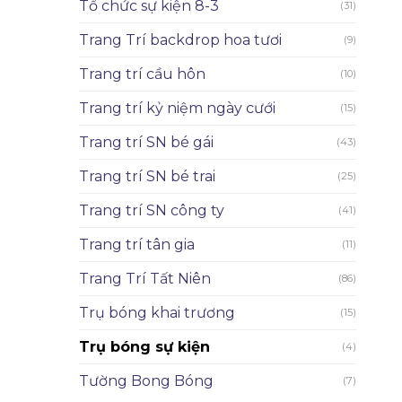
Tổ chức sự kiện 8-3
(31)
Trang Trí backdrop hoa tươi
(9)
Trang trí cầu hôn
(10)
Trang trí kỷ niệm ngày cưới
(15)
Trang trí SN bé gái
(43)
Trang trí SN bé trai
(25)
Trang trí SN công ty
(41)
Trang trí tân gia
(11)
Trang Trí Tất Niên
(86)
Trụ bóng khai trương
(15)
Trụ bóng sự kiện
(4)
Tường Bong Bóng
(7)