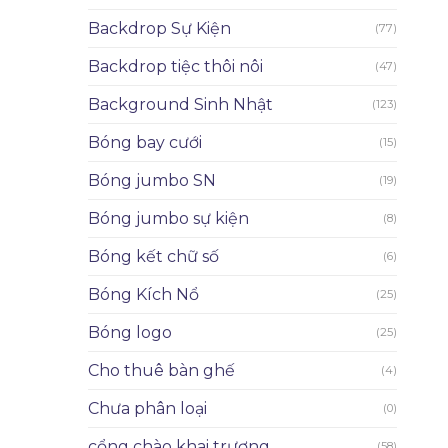
Backdrop Sự Kiện
(77)
Backdrop tiệc thôi nôi
(47)
Background Sinh Nhật
(123)
Bóng bay cưới
(15)
Bóng jumbo SN
(19)
Bóng jumbo sự kiện
(8)
Bóng kết chữ số
(6)
Bóng Kích Nổ
(25)
Bóng logo
(25)
Cho thuê bàn ghế
(4)
Chưa phân loại
(0)
cổng chào khai trương
(58)