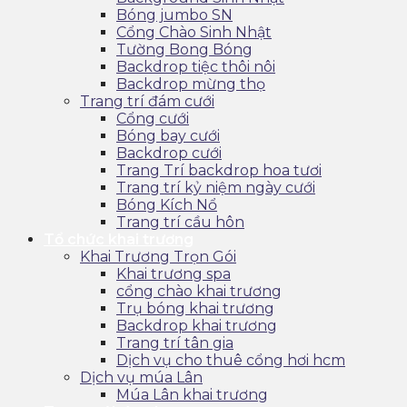
Bóng jumbo SN
Cổng Chào Sinh Nhật
Tường Bong Bóng
Backdrop tiệc thôi nôi
Backdrop mừng thọ
Trang trí đám cưới
Cổng cưới
Bóng bay cưới
Backdrop cưới
Trang Trí backdrop hoa tươi
Trang trí kỷ niệm ngày cưới
Bóng Kích Nổ
Trang trí cầu hôn
Tổ chức khai trương
Khai Trương Trọn Gói
Khai trương spa
cổng chào khai trương
Trụ bóng khai trương
Backdrop khai trương
Trang trí tân gia
Dịch vụ cho thuê cổng hơi hcm
Dịch vụ múa Lân
Múa Lân khai trương