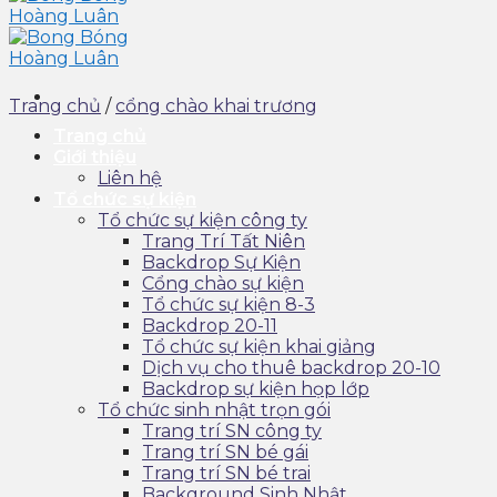
Trang chủ
/
cổng chào khai trương
Trang chủ
Giới thiệu
Liên hệ
Tổ chức sự kiện
Tổ chức sự kiện công ty
Trang Trí Tất Niên
Backdrop Sự Kiện
Cổng chào sự kiện
Tổ chức sự kiện 8-3
Backdrop 20-11
Tổ chức sự kiện khai giảng
Dịch vụ cho thuê backdrop 20-10
Backdrop sự kiện họp lớp
Tổ chức sinh nhật trọn gói
Trang trí SN công ty
Trang trí SN bé gái
Trang trí SN bé trai
Background Sinh Nhật