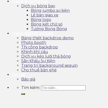
Trang trí bóng bay
Dịch vụ bóng bay
Bóng jumbo sự kiện
Lễ bàn giao xe
Bóng logo
Bóng kết chữ số
Tường Bong Bóng
Trang thiết bị sự kiện
Bảng thiết backdrop demo
Photo booth
Thi công backdrop
Khinh khí cầu
Dịch vụ kéo lưới thả bóng
Sân Khấu Sự Kiện
Trang trí background sequin
Cho thuê bàn ghế
Tin tức
Báo giá
Tìm kiếm: