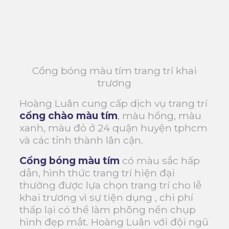
Cổng bóng màu tím trang trí khai
trương
Hoàng Luân cung cấp dịch vụ trang trí
cổng chào màu tím
, màu hồng, màu
xanh, màu đỏ ở 24 quận huyện tphcm
và các tỉnh thành lân cận.
Cổng bóng màu tím
có màu sắc hấp
dẫn, hình thức trang trí hiện đại
thường được lựa chọn trang trí cho lễ
khai trương vì sự tiện dụng , chi phí
thấp lại có thể làm phông nền chụp
hình đẹp mắt. Hoàng Luân với đội ngũ