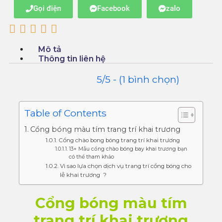
Gọi điện
Facebook
zalo
Mô tả
Thông tin liên hệ
5/5 - (1 bình chọn)
Table of Contents
Cổng bóng màu tím trang trí khai trương
Cổng chào bong bóng trang trí khai trương
13+ Mẫu cổng chào bóng bay khai trương bạn
có thể tham khảo
Vì sao lựa chọn dịch vụ trang trí cổng bóng cho
lễ khai trương ?
Cổng bóng màu tím
trang trí khai trương