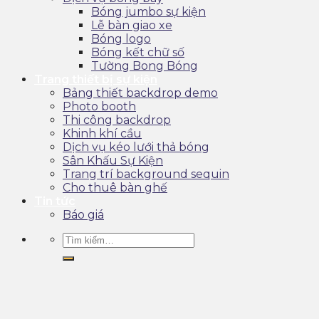
Bóng jumbo sự kiện
Lễ bàn giao xe
Bóng logo
Bóng kết chữ số
Tường Bong Bóng
Trang thiết bị sự kiện
Bảng thiết backdrop demo
Photo booth
Thi công backdrop
Khinh khí cầu
Dịch vụ kéo lưới thả bóng
Sân Khấu Sự Kiện
Trang trí background sequin
Cho thuê bàn ghế
Tin tức
Báo giá