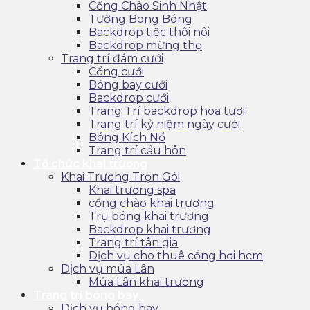
Cổng Chào Sinh Nhật
Tường Bong Bóng
Backdrop tiệc thôi nôi
Backdrop mừng thọ
Trang trí đám cưới
Cổng cưới
Bóng bay cưới
Backdrop cưới
Trang Trí backdrop hoa tươi
Trang trí kỷ niệm ngày cưới
Bóng Kích Nổ
Trang trí cầu hôn
Tổ chức khai trương
Khai Trương Trọn Gói
Khai trương spa
cổng chào khai trương
Trụ bóng khai trương
Backdrop khai trương
Trang trí tân gia
Dịch vụ cho thuê cổng hơi hcm
Dịch vụ múa Lân
Múa Lân khai trương
Trang trí bóng bay
Dịch vụ bóng bay