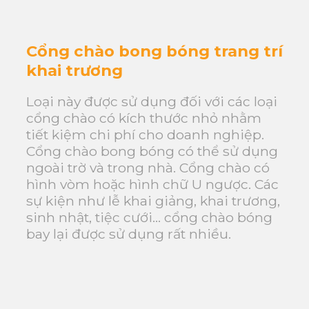
Cổng chào bong bóng trang trí
khai trương
Loại này được sử dụng đối với các loại
cổng chào có kích thước nhỏ nhằm
tiết kiệm chi phí cho doanh nghiệp.
Cổng chào bong bóng có thể sử dụng
ngoài trờ và trong nhà. Cổng chào có
hình vòm hoặc hình chữ U ngược. Các
sự kiện như lễ khai giảng, khai trương,
sinh nhật, tiệc cưới… cổng chào bóng
bay lại được sử dụng rất nhiều.