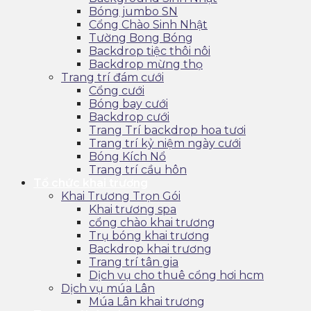
Bóng jumbo SN
Cổng Chào Sinh Nhật
Tường Bong Bóng
Backdrop tiệc thôi nôi
Backdrop mừng thọ
Trang trí đám cưới
Cổng cưới
Bóng bay cưới
Backdrop cưới
Trang Trí backdrop hoa tươi
Trang trí kỷ niệm ngày cưới
Bóng Kích Nổ
Trang trí cầu hôn
Tổ chức khai trương
Khai Trương Trọn Gói
Khai trương spa
cổng chào khai trương
Trụ bóng khai trương
Backdrop khai trương
Trang trí tân gia
Dịch vụ cho thuê cổng hơi hcm
Dịch vụ múa Lân
Múa Lân khai trương