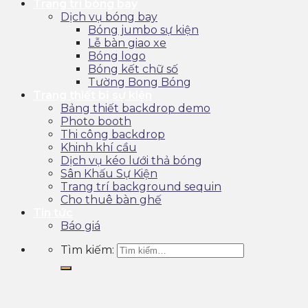
Trang trí bóng bay
Dịch vụ bóng bay
Bóng jumbo sự kiện
Lễ bàn giao xe
Bóng logo
Bóng kết chữ số
Tường Bong Bóng
Trang thiết bị sự kiện
Bảng thiết backdrop demo
Photo booth
Thi công backdrop
Khinh khí cầu
Dịch vụ kéo lưới thả bóng
Sân Khấu Sự Kiện
Trang trí background sequin
Cho thuê bàn ghế
Tin tức
Báo giá
Tìm kiếm: