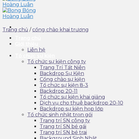
Trang chủ
/
cổng chào khai trương
Trang chủ
Giới thiệu
Liên hệ
Tổ chức sự kiện
Tổ chức sự kiện công ty
Trang Trí Tất Niên
Backdrop Sự Kiện
Cổng chào sự kiện
Tổ chức sự kiện 8-3
Backdrop 20-11
Tổ chức sự kiện khai giảng
Dịch vụ cho thuê backdrop 20-10
Backdrop sự kiện họp lớp
Tổ chức sinh nhật trọn gói
Trang trí SN công ty
Trang trí SN bé gái
Trang trí SN bé trai
Background Sinh Nhật