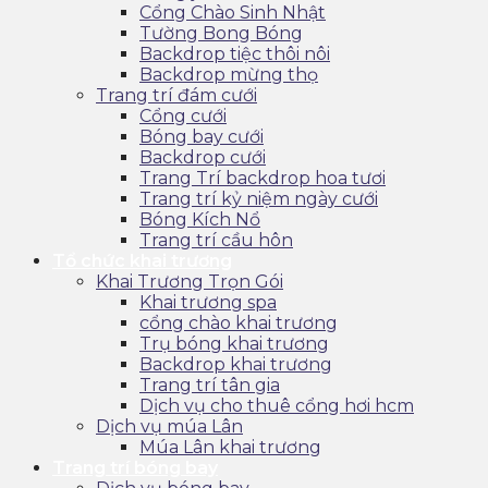
Cổng Chào Sinh Nhật
Tường Bong Bóng
Backdrop tiệc thôi nôi
Backdrop mừng thọ
Trang trí đám cưới
Cổng cưới
Bóng bay cưới
Backdrop cưới
Trang Trí backdrop hoa tươi
Trang trí kỷ niệm ngày cưới
Bóng Kích Nổ
Trang trí cầu hôn
Tổ chức khai trương
Khai Trương Trọn Gói
Khai trương spa
cổng chào khai trương
Trụ bóng khai trương
Backdrop khai trương
Trang trí tân gia
Dịch vụ cho thuê cổng hơi hcm
Dịch vụ múa Lân
Múa Lân khai trương
Trang trí bóng bay