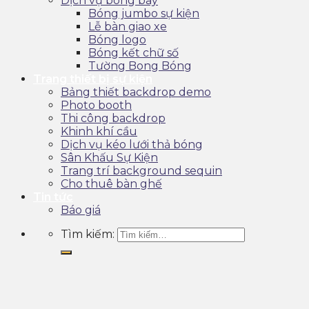
Dịch vụ bóng bay
Bóng jumbo sự kiện
Lễ bàn giao xe
Bóng logo
Bóng kết chữ số
Tường Bong Bóng
Trang thiết bị sự kiện
Bảng thiết backdrop demo
Photo booth
Thi công backdrop
Khinh khí cầu
Dịch vụ kéo lưới thả bóng
Sân Khấu Sự Kiện
Trang trí background sequin
Cho thuê bàn ghế
Tin tức
Báo giá
Tìm kiếm: