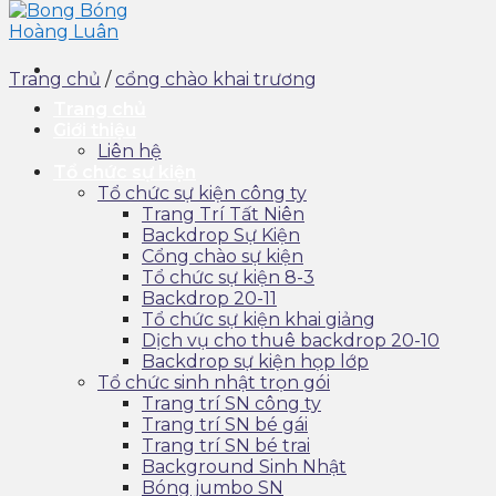
Trang chủ
/
cổng chào khai trương
Trang chủ
Giới thiệu
Liên hệ
Tổ chức sự kiện
Tổ chức sự kiện công ty
Trang Trí Tất Niên
Backdrop Sự Kiện
Cổng chào sự kiện
Tổ chức sự kiện 8-3
Backdrop 20-11
Tổ chức sự kiện khai giảng
Dịch vụ cho thuê backdrop 20-10
Backdrop sự kiện họp lớp
Tổ chức sinh nhật trọn gói
Trang trí SN công ty
Trang trí SN bé gái
Trang trí SN bé trai
Background Sinh Nhật
Bóng jumbo SN