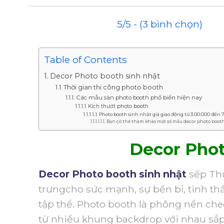
5/5 - (3 bình chọn)
Table of Contents
Decor Photo booth sinh nhật
Thời gian thi công photo booth
Các mẫu sàn photo booth phổ biến hiện nay
Kích thướt photo booth
Photo booth sinh nhật giá giao động từ 3.00.000 đến 
Bạn có thể tham khảo một số mẫu decor photo booth
Decor Phot
Decor Photo booth sinh nhật
sếp Th
trưngcho sức mạnh, sự bền bỉ, tinh t
tập thể. Photo booth là phông nền ch
từ nhiều khung backdrop với nhau sắp