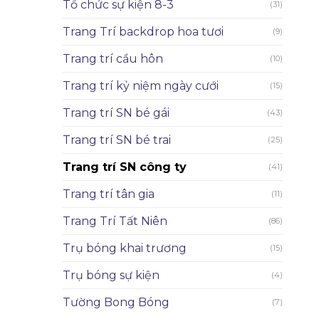
Tổ chức sự kiện 8-3
(31)
Trang Trí backdrop hoa tươi
(9)
Trang trí cầu hôn
(10)
Trang trí kỷ niệm ngày cưới
(15)
Trang trí SN bé gái
(43)
Trang trí SN bé trai
(25)
Trang trí SN công ty
(41)
Trang trí tân gia
(11)
Trang Trí Tất Niên
(86)
Trụ bóng khai trương
(15)
Trụ bóng sự kiện
(4)
Tường Bong Bóng
(7)