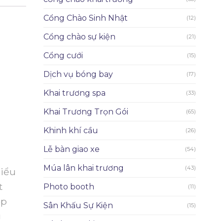
Cổng Chào Sinh Nhật
(12)
Cổng chào sự kiện
(21)
Cổng cưới
(15)
Dịch vụ bóng bay
(17)
Khai trương spa
(33)
Khai Trương Trọn Gói
(65)
Khinh khí cầu
(26)
Lễ bàn giao xe
(54)
Múa lân khai trương
(43)
iểu
t
Photo booth
(11)
ép
Sân Khấu Sự Kiện
(15)
g