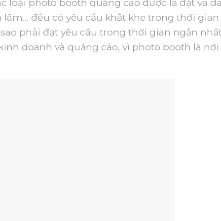
ác loại photo booth quảng cáo được lắ đặt và d
iễn lãm… đều có yêu cầu khắt khe trong thời gian
ao phải đạt yêu cầu trong thời gian ngắn nhấ
nh doanh và quảng cáo, vì photo booth là nơi