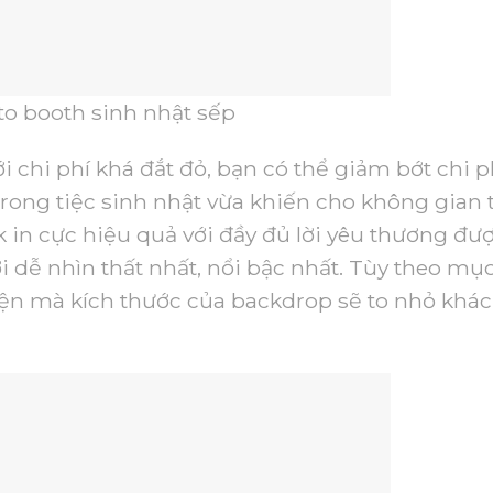
o booth sinh nhật sếp
ới chi phí khá đắt đỏ, bạn có thể giảm bớt chi p
rong tiệc sinh nhật vừa khiến cho không gian 
k in cực hiệu quả với đầy đủ lời yêu thương đư
i dễ nhìn thất nhất, nổi bậc nhất. Tùy theo mụ
iện mà kích thước của backdrop sẽ to nhỏ khác