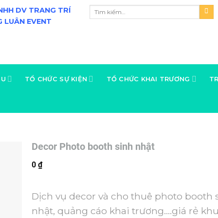
NHH DV TRANG TRÍ
 LUÂN EVENT
ỆU
TỔ CHỨC SỰ KIỆN
TỔ CHỨC KHAI TRƯƠNG
TR
Decor Photo booth sinh nhật
0
₫
Dịch vụ decor và cho thuê photo booth 
nhật, quảng cáo khai trương….giá rẻ kh