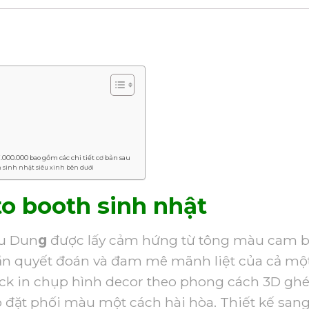
7.000.000 bao gồm các chi tiết cơ bản sau
 sinh nhật siêu xinh bên dưới
o booth sinh nhật
u Dun
g
được lấy cảm hứng từ tông màu cam b
hần quyết đoán và đam mê mãnh liệt của cả mộ
eck in chụp hình decor theo phong cách 3D gh
 đặt phối màu một cách hài hòa. Thiết kế san