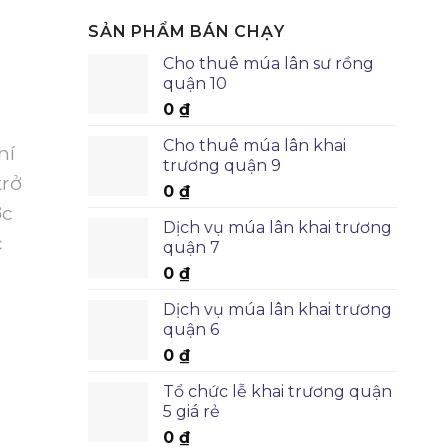
SẢN PHẨM BÁN CHẠY
Cho thuê múa lân sư rồng
quận 10
0
₫
Cho thuê múa lân khai
hí
trương quận 9
trở
0
₫
ợc
Dịch vụ múa lân khai trương
c
quận 7
0
₫
Dịch vụ múa lân khai trương
quận 6
0
₫
Tổ chức lễ khai trương quận
5 giá rẻ
0
₫