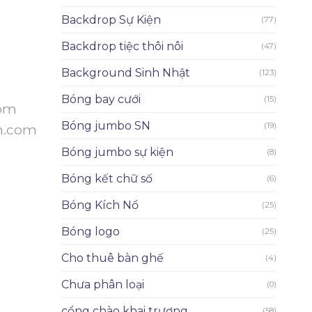
Backdrop Sự Kiện
(77)
Backdrop tiệc thôi nôi
(47)
Background Sinh Nhật
(123)
Bóng bay cưới
(15)
com
Bóng jumbo SN
(19)
n.com
Bóng jumbo sự kiện
(8)
Bóng kết chữ số
(6)
Bóng Kích Nổ
(25)
Bóng logo
(25)
Cho thuê bàn ghế
(4)
Chưa phân loại
(0)
cổng chào khai trương
(58)