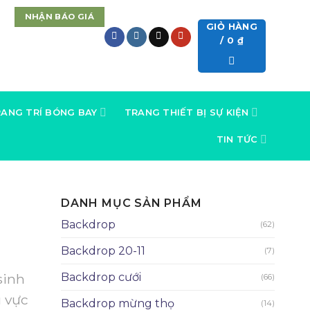
NHẬN BÁO GIÁ
GIỎ HÀNG
/
0
₫
ANG TRÍ BÓNG BAY
TRANG THIẾT BỊ SỰ KIỆN
TIN TỨC
DANH MỤC SẢN PHẨM
Backdrop
(62)
Backdrop 20-11
(7)
sinh
Backdrop cưới
(66)
u vực
Backdrop mừng thọ
(14)