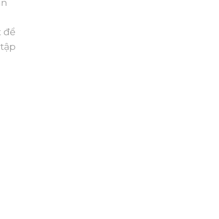
àn
t để
 tập