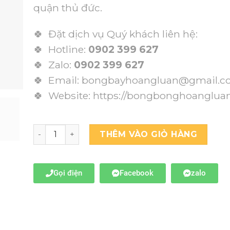
quận thủ đức.
🍀 Đặt dịch vụ Quý khách liên hệ:
🍀 Hotline:
0902 399 627
🍀 Zalo:
0902 399 627
🍀 Email: bongbayhoangluan@gmail.
🍀 Website:
https://bongbonghoanglua
THÊM VÀO GIỎ HÀNG
Gọi điện
Facebook
zalo