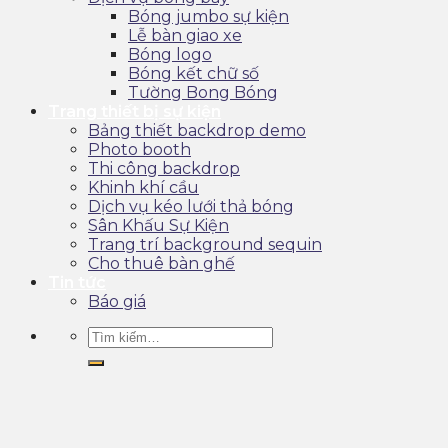
Bóng jumbo sự kiện
Lễ bàn giao xe
Bóng logo
Bóng kết chữ số
Tường Bong Bóng
Trang thiết bị sự kiện
Bảng thiết backdrop demo
Photo booth
Thi công backdrop
Khinh khí cầu
Dịch vụ kéo lưới thả bóng
Sân Khấu Sự Kiện
Trang trí background sequin
Cho thuê bàn ghế
Tin tức
Báo giá