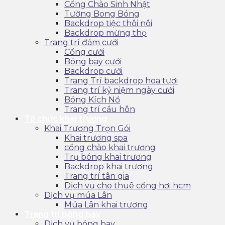
Cổng Chào Sinh Nhật
Tường Bong Bóng
Backdrop tiệc thôi nôi
Backdrop mừng thọ
Trang trí đám cưới
Cổng cưới
Bóng bay cưới
Backdrop cưới
Trang Trí backdrop hoa tươi
Trang trí kỷ niệm ngày cưới
Bóng Kích Nổ
Trang trí cầu hôn
Tổ chức khai trương
Khai Trương Trọn Gói
Khai trương spa
cổng chào khai trương
Trụ bóng khai trương
Backdrop khai trương
Trang trí tân gia
Dịch vụ cho thuê cổng hơi hcm
Dịch vụ múa Lân
Múa Lân khai trương
Trang trí bóng bay
Dịch vụ bóng bay