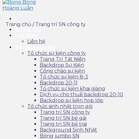
Trang chủ
/
Trang trí SN công ty
Trang chủ
Giới thiệu
Liên hệ
Tổ chức sự kiện
Tổ chức sự kiện công ty
Trang Trí Tất Niên
Backdrop Sự Kiện
Cổng chào sự kiện
Tổ chức sự kiện 8-3
Backdrop 20-11
Tổ chức sự kiện khai giảng
Dịch vụ cho thuê backdrop 20-10
Backdrop sự kiện họp lớp
Tổ chức sinh nhật trọn gói
Trang trí SN công ty
Trang trí SN bé gái
Trang trí SN bé trai
Background Sinh Nhật
Bóng jumbo SN