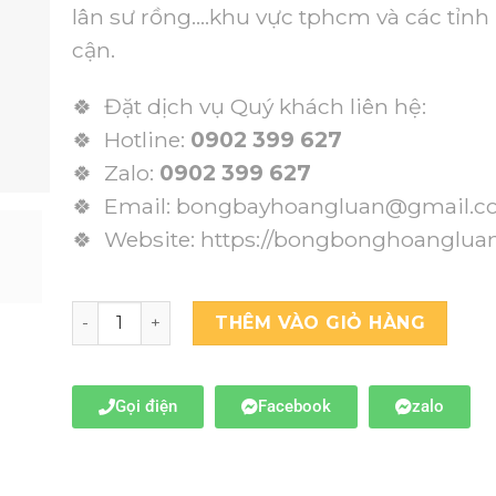
lân sư rồng….khu vực tphcm và các tỉnh 
cận.
🍀 Đặt dịch vụ Quý khách liên hệ:
🍀 Hotline:
0902 399 627
🍀 Zalo:
0902 399 627
🍀 Email: bongbayhoangluan@gmail.
🍀 Website:
https://bongbonghoanglua
THÊM VÀO GIỎ HÀNG
Gọi điện
Facebook
zalo