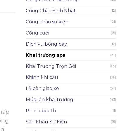
Cổng Chào Sinh Nhật
(12)
Cổng chào sự kiện
(21)
Cổng cưới
(15)
Dịch vụ bóng bay
(17)
Khai trương spa
(33)
Khai Trương Trọn Gói
(65)
Khinh khí cầu
(26)
Lễ bàn giao xe
(54)
Múa lân khai trương
(43)
Photo booth
 hấp
(11)
bóng
Sân Khấu Sự Kiện
(15)
ng