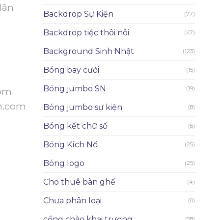
lân
Backdrop Sự Kiện
(77)
Backdrop tiệc thôi nôi
(47)
Background Sinh Nhật
(123)
Bóng bay cưới
(15)
Bóng jumbo SN
(19)
com
n.com
Bóng jumbo sự kiện
(8)
Bóng kết chữ số
(6)
Bóng Kích Nổ
(25)
Bóng logo
(25)
Cho thuê bàn ghế
(4)
Chưa phân loại
(0)
cổng chào khai trương
(58)