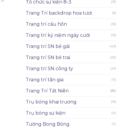
Tổ chức sự kiện 8-3
(31)
Trang Trí backdrop hoa tươi
(9)
Trang trí cầu hôn
(10)
Trang trí kỷ niệm ngày cưới
(15)
Trang trí SN bé gái
(43)
Trang trí SN bé trai
(25)
Trang trí SN công ty
(41)
Trang trí tân gia
(11)
Trang Trí Tất Niên
(86)
Trụ bóng khai trương
(15)
Trụ bóng sự kiện
(4)
Tường Bong Bóng
(7)