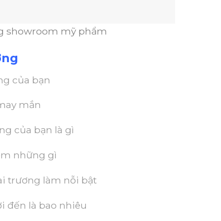
ng showroom mỹ phẩm
ơng
àng của bạn
i may mắn
ng của bạn là gì
gồm những gì
ai trương làm nỗi bật
i đến là bao nhiêu