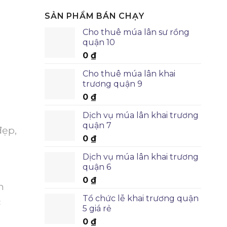
SẢN PHẨM BÁN CHẠY
Cho thuê múa lân sư rồng
quận 10
0
₫
Cho thuê múa lân khai
trương quận 9
0
₫
Dịch vụ múa lân khai trương
quận 7
đẹp,
0
₫
Dịch vụ múa lân khai trương
quận 6
0
₫
m
Tổ chức lễ khai trương quận
c
5 giá rẻ
o
0
₫