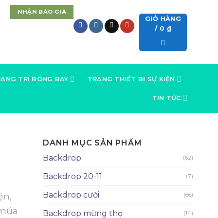
NHẬN BÁO GIÁ
GIỎ HÀNG
/
0
₫
ANG TRÍ BÓNG BAY
TRANG THIẾT BỊ SỰ KIỆN
TIN TỨC
DANH MỤC SẢN PHẨM
Backdrop
(62)
Backdrop 20-11
(7)
ện,
Backdrop cưới
(66)
 múa
Backdrop mừng thọ
(14)