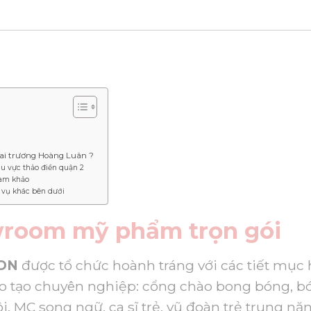
hai trương Hoàng Luân ?
hu vực thảo điền quận 2
ham khảo
 vụ khác bên dưới
wroom mỹ phẩm trọn gói
.DN
được tổ chức hoành tráng với các tiết mục
đào tạo chuyên nghiệp: cổng chào bong bóng, 
, MC song ngữ, ca sĩ trẻ, vũ đoàn trẻ trung nă