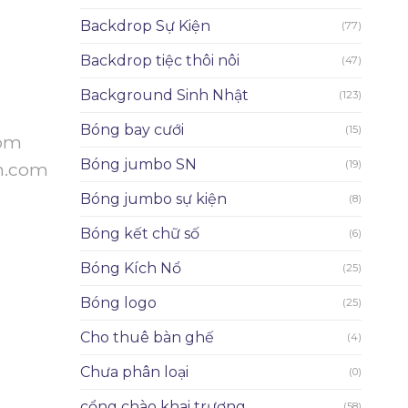
Backdrop Sự Kiện
(77)
Backdrop tiệc thôi nôi
(47)
Background Sinh Nhật
(123)
Bóng bay cưới
(15)
com
Bóng jumbo SN
(19)
n.com
Bóng jumbo sự kiện
(8)
Bóng kết chữ số
(6)
Bóng Kích Nổ
(25)
Bóng logo
(25)
Cho thuê bàn ghế
(4)
Chưa phân loại
(0)
cổng chào khai trương
(58)