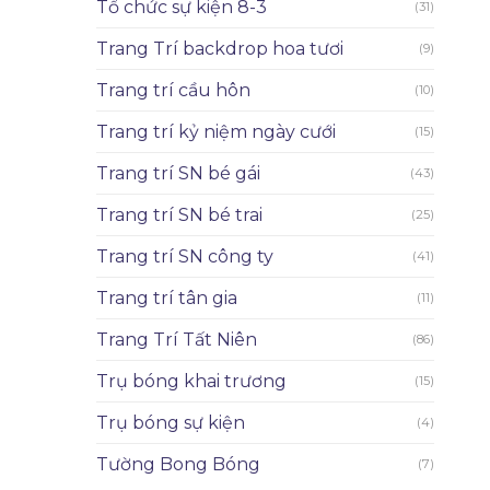
Tổ chức sự kiện 8-3
(31)
Trang Trí backdrop hoa tươi
(9)
Trang trí cầu hôn
(10)
Trang trí kỷ niệm ngày cưới
(15)
Trang trí SN bé gái
(43)
Trang trí SN bé trai
(25)
Trang trí SN công ty
(41)
Trang trí tân gia
(11)
Trang Trí Tất Niên
(86)
Trụ bóng khai trương
(15)
Trụ bóng sự kiện
(4)
Tường Bong Bóng
(7)