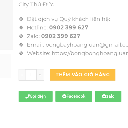
City Thủ Đức.
🍀 Đặt dịch vụ Quý khách liên hệ:
🍀 Hotline:
0902 399 627
🍀 Zalo:
0902 399 627
🍀 Email: bongbayhoangluan@gmail.
🍀 Website:
https://bongbonghoanglua
THÊM VÀO GIỎ HÀNG
Gọi điện
Facebook
zalo