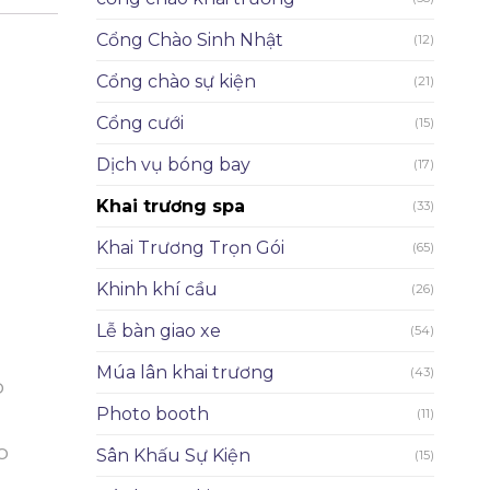
Cổng Chào Sinh Nhật
(12)
Cổng chào sự kiện
(21)
Cổng cưới
(15)
Dịch vụ bóng bay
(17)
Khai trương spa
(33)
Khai Trương Trọn Gói
(65)
Khinh khí cầu
(26)
Lễ bàn giao xe
(54)
Múa lân khai trương
(43)
o
Photo booth
(11)
o
Sân Khấu Sự Kiện
(15)