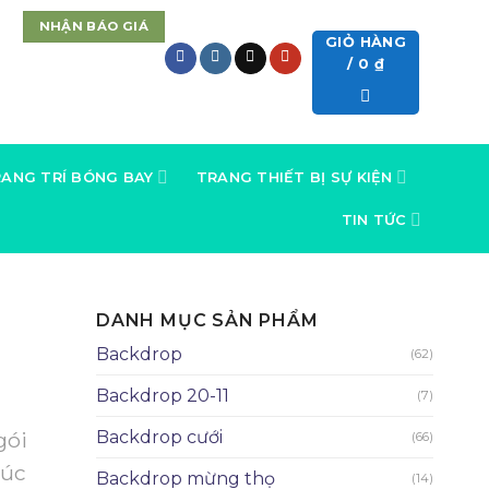
NHẬN BÁO GIÁ
GIỎ HÀNG
/
0
₫
ANG TRÍ BÓNG BAY
TRANG THIẾT BỊ SỰ KIỆN
TIN TỨC
DANH MỤC SẢN PHẨM
Backdrop
(62)
Backdrop 20-11
(7)
gói
Backdrop cưới
(66)
húc
Backdrop mừng thọ
(14)