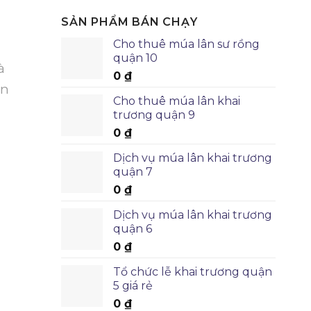
SẢN PHẨM BÁN CHẠY
Cho thuê múa lân sư rồng
quận 10
à
0
₫
ạn
Cho thuê múa lân khai
trương quận 9
0
₫
Dịch vụ múa lân khai trương
quận 7
0
₫
Dịch vụ múa lân khai trương
quận 6
0
₫
Tổ chức lễ khai trương quận
5 giá rẻ
0
₫