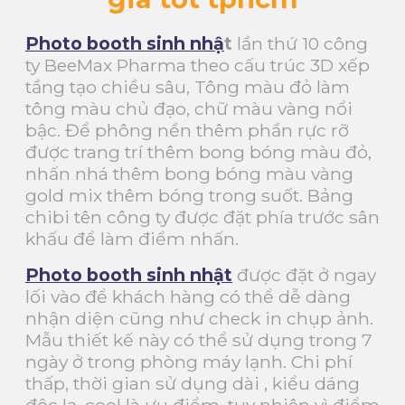
Photo booth sinh nhậ
t
lần thứ 10 công
ty BeeMax Pharma theo cấu trúc 3D xếp
tầng tạo chiều sâu, Tông màu đỏ làm
tông màu chủ đạo, chữ màu vàng nổi
bậc. Để phông nền thêm phần rực rỡ
được trang trí thêm bong bóng màu đỏ,
nhấn nhá thêm bong bóng màu vàng
gold mix thêm bóng trong suốt. Bảng
chibi tên công ty được đặt phía trước sân
khấu để làm điểm nhấn.
Photo booth sinh nhật
được đặt ở ngay
lối vào để khách hàng có thể dễ dàng
nhận diện cũng như check in chụp ảnh.
Mẫu thiết kế này có thể sử dụng trong 7
ngày ở trong phòng máy lạnh. Chi phí
thấp, thời gian sử dụng dài , kiểu dáng
độc lạ, cool là ưu điểm, tuy nhiên vì điểm