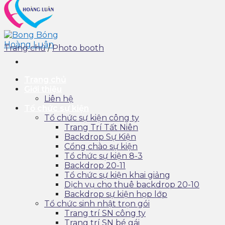
Trang chủ
/
Photo booth
Trang chủ
Giới thiệu
Liên hệ
Tổ chức sự kiện
Tổ chức sự kiện công ty
Trang Trí Tất Niên
Backdrop Sự Kiện
Cổng chào sự kiện
Tổ chức sự kiện 8-3
Backdrop 20-11
Tổ chức sự kiện khai giảng
Dịch vụ cho thuê backdrop 20-10
Backdrop sự kiện họp lớp
Tổ chức sinh nhật trọn gói
Trang trí SN công ty
Trang trí SN bé gái