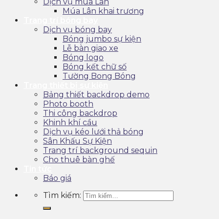
Dịch vụ múa Lân
Múa Lân khai trương
Trang trí bóng bay
Dịch vụ bóng bay
Bóng jumbo sự kiện
Lễ bàn giao xe
Bóng logo
Bóng kết chữ số
Tường Bong Bóng
Trang thiết bị sự kiện
Bảng thiết backdrop demo
Photo booth
Thi công backdrop
Khinh khí cầu
Dịch vụ kéo lưới thả bóng
Sân Khấu Sự Kiện
Trang trí background sequin
Cho thuê bàn ghế
Tin tức
Báo giá
Tìm kiếm: