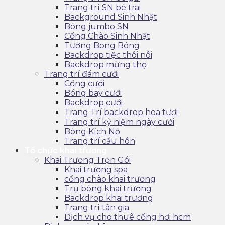
Trang trí SN bé trai
Background Sinh Nhật
Bóng jumbo SN
Cổng Chào Sinh Nhật
Tường Bong Bóng
Backdrop tiệc thôi nôi
Backdrop mừng thọ
Trang trí đám cưới
Cổng cưới
Bóng bay cưới
Backdrop cưới
Trang Trí backdrop hoa tươi
Trang trí kỷ niệm ngày cưới
Bóng Kích Nổ
Trang trí cầu hôn
Tổ chức khai trương
Khai Trương Trọn Gói
Khai trương spa
cổng chào khai trương
Trụ bóng khai trương
Backdrop khai trương
Trang trí tân gia
Dịch vụ cho thuê cổng hơi hcm