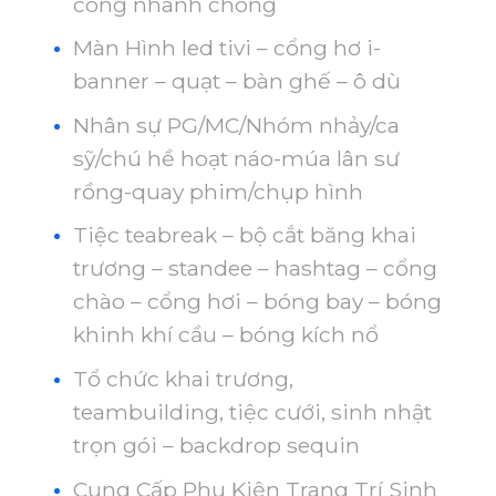
công nhanh chóng
Màn Hình led tivi – cổng hơ i-
banner – quạt – bàn ghế – ô dù
Nhân sự PG/MC/Nhóm nhảy/ca
sỹ/chú hề hoạt náo-múa lân sư
rồng-quay phim/chụp hình
Tiệc teabreak – bộ cắt băng khai
trương – standee – hashtag – cổng
chào – cổng hơi – bóng bay – bóng
khinh khí cầu – bóng kích nổ
Tổ chức khai trương,
teambuilding, tiệc cưới, sinh nhật
trọn gói – backdrop sequin
Cung Cấp Phụ Kiện Trang Trí Sinh