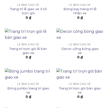
LỄ BÀN GIAO XE
LỄ BÀN GIAO XE
Trang trí lễ giao xe ô tô
Bóng bay trang trí lễ
trọn gói
nhận xe
0
₫
0
₫
LỄ BÀN GIAO XE
LỄ BÀN GIAO XE
Trang trí trọn gói lễ bàn
Decor cổng bóng giao
giao xe
xe
0
₫
0
₫
LỄ BÀN GIAO XE
LỄ BÀN GIAO XE
Bóng jumbo trang trí giao
Trang trí trọn gói bàn giao
xe
xe
0
₫
0
₫