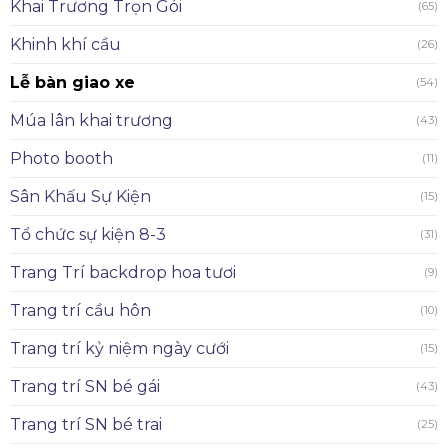
Khai Trương Trọn Gói
(65)
Khinh khí cầu
(26)
Lễ bàn giao xe
(54)
Múa lân khai trương
(43)
Photo booth
(11)
Sân Khấu Sự Kiện
(15)
Tổ chức sự kiện 8-3
(31)
Trang Trí backdrop hoa tươi
(9)
Trang trí cầu hôn
(10)
Trang trí kỷ niệm ngày cưới
(15)
Trang trí SN bé gái
(43)
Trang trí SN bé trai
(25)