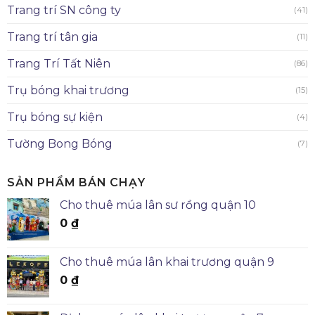
Trang trí SN công ty
(41)
Trang trí tân gia
(11)
Trang Trí Tất Niên
(86)
Trụ bóng khai trương
(15)
Trụ bóng sự kiện
(4)
Tường Bong Bóng
(7)
SẢN PHẨM BÁN CHẠY
Cho thuê múa lân sư rồng quận 10
0
₫
Cho thuê múa lân khai trương quận 9
0
₫