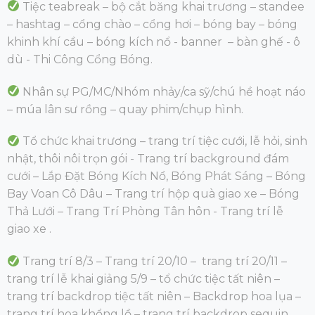
Tiệc teabreak – bộ cắt băng khai trương – standee
– hashtag – cổng chào – cổng hơi – bóng bay – bóng
khinh khí cầu – bóng kích nổ - banner – bàn ghế - ô
dù - Thi Công Cổng Bóng.
Nhân sự PG/MC/Nhóm nhảy/ca sỹ/chú hề hoạt náo
– múa lân sư rồng – quay phim/chụp hình.
Tổ chức khai trương – trang trí tiệc cưới, lễ hỏi, sinh
nhật, thôi nôi trọn gói - Trang trí background đám
cưới – Lắp Đặt Bóng Kích Nổ, Bóng Phát Sáng – Bóng
Bay Voan Cô Dâu – Trang trí hộp quà giao xe – Bóng
Thả Lưới – Trang Trí Phòng Tân hôn - Trang trí lễ
giao xe .
Trang trí 8/3
– Trang trí 20/10 – trang trí 20/11 –
trang trí lễ khai giảng 5/9 – tổ chức tiệc tất niên –
trang trí backdrop tiệc tất niên – Backdrop hoa lụa –
trang trí hoa khổng lồ – trang trí backdrop sequin.