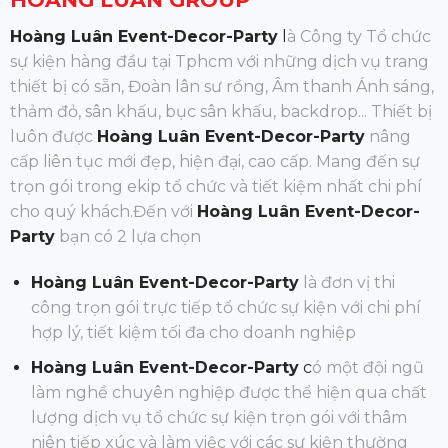
Hoàng Luân Event-Decor-Party
l
à Công ty Tổ chức
sự kiện hàng đầu tại Tphcm với những dịch vụ trang
thiết bị có sẵn, Đoàn lân sư rồng, Âm thanh Ánh sáng,
thảm đỏ, sân khấu, bục sân khấu, backdrop... Thiết bị
luôn được
Hoàng Luân Event-Decor-Party
nâng
cấp liên tục mới đẹp, hiện đại, cao cấp. Mang đến sự
trọn gói trong ekip tổ chức và tiết kiệm nhất chi phí
cho quý khách.Đến
với
Hoàng Luân Event-Decor-
Party
bạn có 2 lựa chọn
Hoàng Luân Event-Decor-Party
là đơn vị thi
công trọn gói trực tiếp tổ chức sự kiện với chi phí
hợp lý, tiết kiệm tối đa cho doanh nghiệp
Hoàng Luân Event-Decor-Party
c
ó một đội ngũ
làm nghề chuyên nghiệp được thể hiện qua chất
lượng dịch vụ tổ chức sự kiện trọn gói với thâm
niên tiếp xúc và làm việc với các sự kiện thường