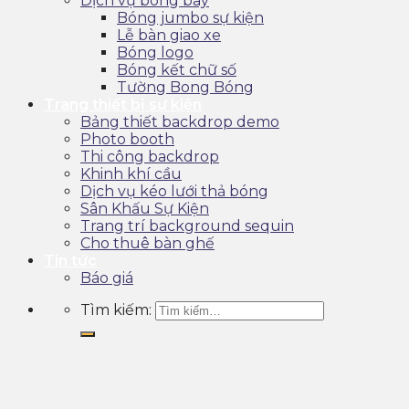
Dịch vụ bóng bay
Bóng jumbo sự kiện
Lễ bàn giao xe
Bóng logo
Bóng kết chữ số
Tường Bong Bóng
Trang thiết bị sự kiện
Bảng thiết backdrop demo
Photo booth
Thi công backdrop
Khinh khí cầu
Dịch vụ kéo lưới thả bóng
Sân Khấu Sự Kiện
Trang trí background sequin
Cho thuê bàn ghế
Tin tức
Báo giá
Tìm kiếm: