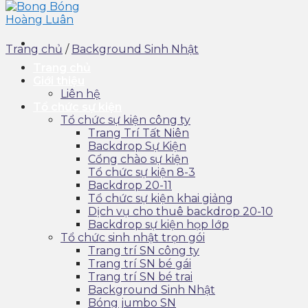
Trang chủ
/
Background Sinh Nhật
Trang chủ
Giới thiệu
Liên hệ
Tổ chức sự kiện
Tổ chức sự kiện công ty
Trang Trí Tất Niên
Backdrop Sự Kiện
Cổng chào sự kiện
Tổ chức sự kiện 8-3
Backdrop 20-11
Tổ chức sự kiện khai giảng
Dịch vụ cho thuê backdrop 20-10
Backdrop sự kiện họp lớp
Tổ chức sinh nhật trọn gói
Trang trí SN công ty
Trang trí SN bé gái
Trang trí SN bé trai
Background Sinh Nhật
Bóng jumbo SN