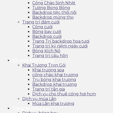
Cổng Chào Sinh Nhật
Tường Bong Bóng
Backdrop tiệc thôi nôi
Backdrop mừng thọ
Trang trí đám cưới
Cổng cưới
Bóng bay cưới
Backdrop cưới
Trang Trí backdrop hoa tươi
Trang trí kỷ niệm ngày cưới
Bóng Kích Nổ
Trang trí cầu hôn
Tổ chức khai trương
Khai Trương Trọn Gói
Khai trương spa
cổng chào khai trương
Trụ bóng khai trương
Backdrop khai trương
Trang trí tân gia
Dịch vụ cho thuê cổng hơi hcm
Dịch vụ múa Lân
Múa Lân khai trương
Trang trí bóng bay