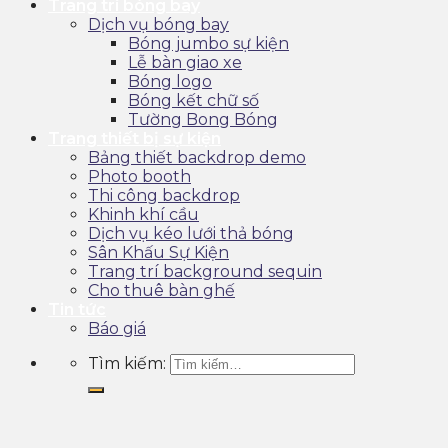
Trang trí bóng bay
Dịch vụ bóng bay
Bóng jumbo sự kiện
Lễ bàn giao xe
Bóng logo
Bóng kết chữ số
Tường Bong Bóng
Trang thiết bị sự kiện
Bảng thiết backdrop demo
Photo booth
Thi công backdrop
Khinh khí cầu
Dịch vụ kéo lưới thả bóng
Sân Khấu Sự Kiện
Trang trí background sequin
Cho thuê bàn ghế
Tin tức
Báo giá
Tìm kiếm: