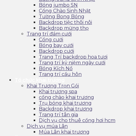
Bóng jumbo SN
Cổng Chào Sinh Nhật
Tường Bong Bóng
Backdrop tiệc thôi nôi
Backdrop mừng thọ
Trang trí đám cưới
Cổng cưới
Bóng bay cưới
Backdrop cưới
Trang Trí backdrop hoa tươi
Trang trí kỷ niệm ngày cưới
Bóng Kích Nổ
Trang trí cầu hôn
Tổ chức khai trương
Khai Trương Trọn Gói
Khai trương spa
cổng chào khai trương
Trụ bóng khai trương
Backdrop khai trương
Trang trí tân gia
Dịch vụ cho thuê cổng hơi hcm
Dịch vụ múa Lân
Múa Lân khai trương