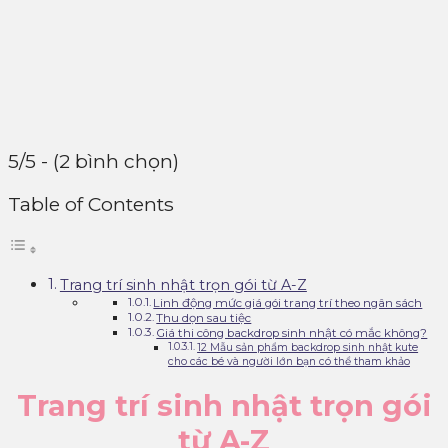
5/5 - (2 bình chọn)
Table of Contents
Trang trí sinh nhật trọn gói từ A-Z
Linh động mức giá gói trang trí theo ngân sách
Thu dọn sau tiệc
Giá thi công backdrop sinh nhật có mắc không?
12 Mẫu sản phẩm backdrop sinh nhật kute
cho các bé và người lớn bạn có thể tham khảo
Trang trí sinh nhật trọn gói
từ A-Z