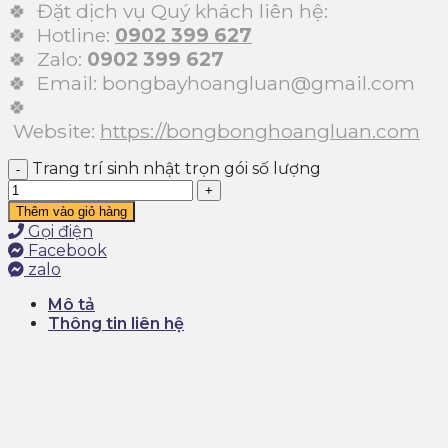
🍀 Đặt dịch vụ Quý khách liên hệ:
🍀 Hotline:
0902 399 627
🍀 Zalo:
0902 399 627
🍀 Email: bongbayhoangluan@gmail.com
🍀
Website:
https://bongbonghoangluan.com
Trang trí sinh nhật trọn gói số lượng
Thêm vào giỏ hàng
Gọi điện
Facebook
zalo
Mô tả
Thông tin liên hệ