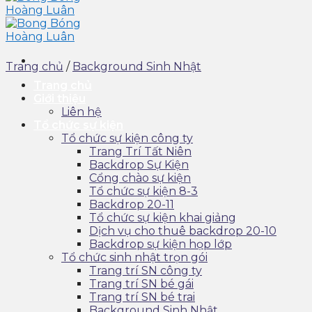
Trang chủ
/
Background Sinh Nhật
Trang chủ
Giới thiệu
Liên hệ
Tổ chức sự kiện
Tổ chức sự kiện công ty
Trang Trí Tất Niên
Backdrop Sự Kiện
Cổng chào sự kiện
Tổ chức sự kiện 8-3
Backdrop 20-11
Tổ chức sự kiện khai giảng
Dịch vụ cho thuê backdrop 20-10
Backdrop sự kiện họp lớp
Tổ chức sinh nhật trọn gói
Trang trí SN công ty
Trang trí SN bé gái
Trang trí SN bé trai
Background Sinh Nhật