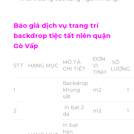
Báo giá dịch vụ trang trí
backdrop tiệc tất niên quận
Gò Vấp
ĐƠN
MÔ TẢ
SỐ
STT
HẠNG MỤC
VỊ
CHI TIẾT
LƯỢNG
TÍNH
Backdrop
1
khung
m2
1
sắt
In bạt 2
2
m2
1
da
In bạt
hàn