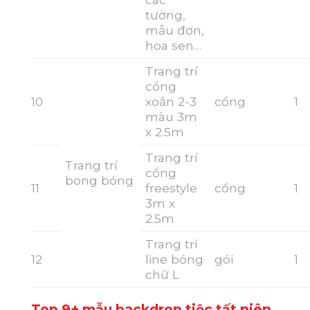
tường,
mẫu đơn,
hoa sen…
Trang trí
cổng
10
xoắn 2-3
cổng
1
màu 3m
x 2.5m
Trang trí
Trang trí
cổng
bong bóng
11
freestyle
cổng
1
3m x
2.5m
Trang trí
12
line bóng
gói
1
chữ L
Top 9+ mẫu backdrop tiệc tất niên