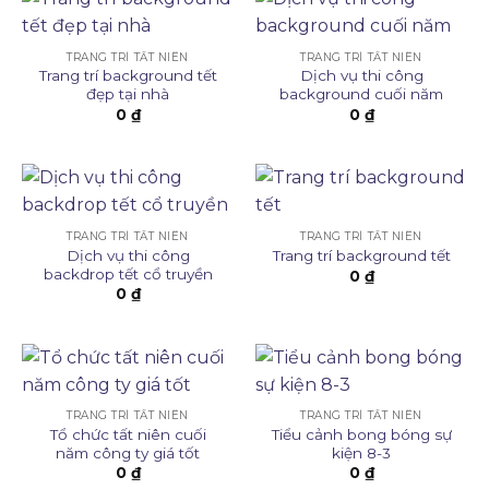
TRANG TRÍ TẤT NIÊN
TRANG TRÍ TẤT NIÊN
Trang trí background tết
Dịch vụ thi công
đẹp tại nhà
background cuối năm
0
₫
0
₫
TRANG TRÍ TẤT NIÊN
TRANG TRÍ TẤT NIÊN
Dịch vụ thi công
Trang trí background tết
backdrop tết cổ truyền
0
₫
0
₫
TRANG TRÍ TẤT NIÊN
TRANG TRÍ TẤT NIÊN
Tổ chức tất niên cuối
Tiểu cảnh bong bóng sự
năm công ty giá tốt
kiện 8-3
0
₫
0
₫