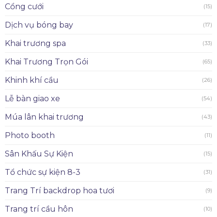
Cổng cưới
(15)
Dịch vụ bóng bay
(17)
Khai trương spa
(33)
Khai Trương Trọn Gói
(65)
Khinh khí cầu
(26)
Lễ bàn giao xe
(54)
Múa lân khai trương
(43)
Photo booth
(11)
Sân Khấu Sự Kiện
(15)
Tổ chức sự kiện 8-3
(31)
Trang Trí backdrop hoa tươi
(9)
Trang trí cầu hôn
(10)