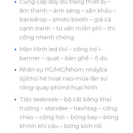
Cung cấp đầy đủ trang thiết bị –
âm thanh – ánh sáng – sân khấu –
backdrop – photo booth – giá cả
cạnh tranh – tư vấn miễn phí – thi
công nhanh chóng
Màn Hình led tivi – cổng hơ i-
banner – quạt – bàn ghế – ô dù
Nhân sự PG/MC/Nhóm nhảy/ca
sỹ/chú hề hoạt náo-múa lân sư
rồng-quay phim/chụp hình
Tiệc teabreak – bộ cắt băng khai
trương – standee – hashtag – cổng
chào – cổng hơi – bóng bay – bóng
khinh khí cầu – bóng kích nổ