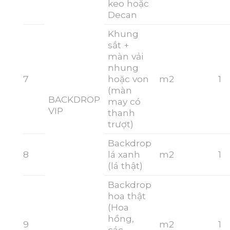
keo hoặc
Decan
Khung
sắt +
màn vải
nhung
7
hoặc von
m2
1
(màn
BACKDROP
may có
VIP
thanh
trượt)
Backdrop
8
lá xanh
m2
1
(lá thật)
Backdrop
hoa thật
(Hoa
hồng,
9
m2
1
các