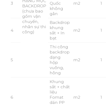
HẠNG MỤC
3
Quốc
m2
1
BACKDROP
không
(chưa bao
gân
gồm vận
chuyển,
Backdrop
nhân sự thi
khung
4
m2
1
công)
sắt + In
bạt
Thi công
backdrop
dạng
5
m2
1
hộp
vuông,
hông
Khung
sắt + chất
liệu
6
Fomat
m2
1
dán PP