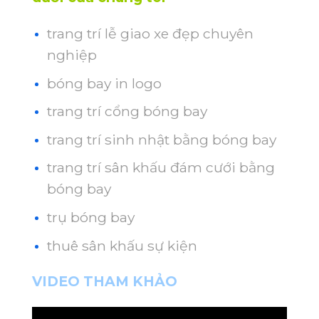
trang trí lễ giao xe đẹp chuyên
nghiệp
bóng bay in logo
trang trí cổng bóng bay
trang trí sinh nhật bằng bóng bay
trang trí sân khấu đám cưới bằng
bóng bay
trụ bóng bay
thuê sân khấu sự kiện
VIDEO THAM KHẢO