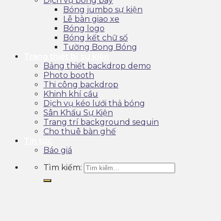
Dịch vụ bóng bay
Bóng jumbo sự kiện
Lễ bàn giao xe
Bóng logo
Bóng kết chữ số
Tường Bong Bóng
Trang thiết bị sự kiện
Bảng thiết backdrop demo
Photo booth
Thi công backdrop
Khinh khí cầu
Dịch vụ kéo lưới thả bóng
Sân Khấu Sự Kiện
Trang trí background sequin
Cho thuê bàn ghế
Tin tức
Báo giá
Tìm kiếm: