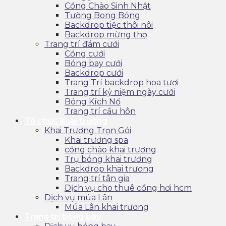
Cổng Chào Sinh Nhật
Tường Bong Bóng
Backdrop tiệc thôi nôi
Backdrop mừng thọ
Trang trí đám cưới
Cổng cưới
Bóng bay cưới
Backdrop cưới
Trang Trí backdrop hoa tươi
Trang trí kỷ niệm ngày cưới
Bóng Kích Nổ
Trang trí cầu hôn
Tổ chức khai trương
Khai Trương Trọn Gói
Khai trương spa
cổng chào khai trương
Trụ bóng khai trương
Backdrop khai trương
Trang trí tân gia
Dịch vụ cho thuê cổng hơi hcm
Dịch vụ múa Lân
Múa Lân khai trương
Trang trí bóng bay