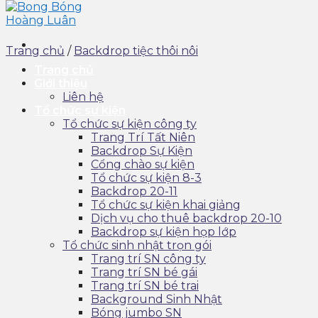
Trang chủ
/
Backdrop tiệc thôi nôi
Trang chủ
Giới thiệu
Liên hệ
Tổ chức sự kiện
Tổ chức sự kiện công ty
Trang Trí Tất Niên
Backdrop Sự Kiện
Cổng chào sự kiện
Tổ chức sự kiện 8-3
Backdrop 20-11
Tổ chức sự kiện khai giảng
Dịch vụ cho thuê backdrop 20-10
Backdrop sự kiện họp lớp
Tổ chức sinh nhật trọn gói
Trang trí SN công ty
Trang trí SN bé gái
Trang trí SN bé trai
Background Sinh Nhật
Bóng jumbo SN