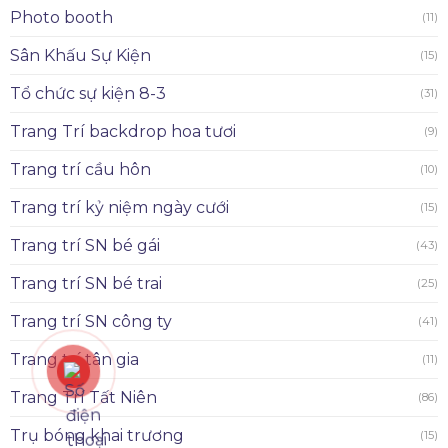
Photo booth
(11)
Sân Khấu Sự Kiện
(15)
Tổ chức sự kiện 8-3
(31)
Trang Trí backdrop hoa tươi
(9)
Trang trí cầu hôn
(10)
Trang trí kỷ niệm ngày cưới
(15)
Trang trí SN bé gái
(43)
Trang trí SN bé trai
(25)
Trang trí SN công ty
(41)
Trang trí tân gia
(11)
Trang Trí Tất Niên
(86)
Trụ bóng khai trương
(15)