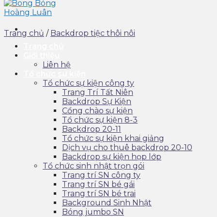
Trang chủ
/
Backdrop tiệc thôi nôi
Trang chủ
Giới thiệu
Liên hệ
Tổ chức sự kiện
Tổ chức sự kiện công ty
Trang Trí Tất Niên
Backdrop Sự Kiện
Cổng chào sự kiện
Tổ chức sự kiện 8-3
Backdrop 20-11
Tổ chức sự kiện khai giảng
Dịch vụ cho thuê backdrop 20-10
Backdrop sự kiện họp lớp
Tổ chức sinh nhật trọn gói
Trang trí SN công ty
Trang trí SN bé gái
Trang trí SN bé trai
Background Sinh Nhật
Bóng jumbo SN