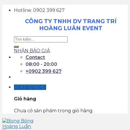
Skip
Hotline: 0902 399 627
to
content
CÔNG TY TNHH DV TRANG TRÍ
HOÀNG LUÂN EVENT
Tìm
kiếm:
NHẬN BÁO GIÁ
Contact
08:00 - 20:00
+0902 399 627
Giỏ hàng /
0
₫
Giỏ hàng
Chưa có sản phẩm trong giỏ hàng.