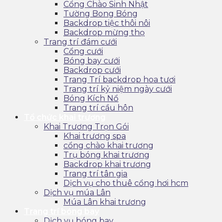
Cổng Chào Sinh Nhật
Tường Bong Bóng
Backdrop tiệc thôi nôi
Backdrop mừng thọ
Trang trí đám cưới
Cổng cưới
Bóng bay cưới
Backdrop cưới
Trang Trí backdrop hoa tươi
Trang trí kỷ niệm ngày cưới
Bóng Kích Nổ
Trang trí cầu hôn
Tổ chức khai trương
Khai Trương Trọn Gói
Khai trương spa
cổng chào khai trương
Trụ bóng khai trương
Backdrop khai trương
Trang trí tân gia
Dịch vụ cho thuê cổng hơi hcm
Dịch vụ múa Lân
Múa Lân khai trương
Trang trí bóng bay
Dịch vụ bóng bay