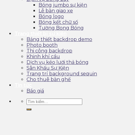
Bóng jumbo sự kiện
Lễ bàn giao xe
Bóng logo
Bóng kết chữ số
Tường Bong Bóng
Trang thiết bị sự kiện
Bảng thiết backdrop demo
Photo booth
Thi công backdrop
Khinh khí cầu
Dịch vụ kéo lưới thả bóng
Sân Khấu Sự Kiện
Trang trí background sequin
Cho thuê bàn ghế
Tin tức
Báo giá
Tìm
kiếm: