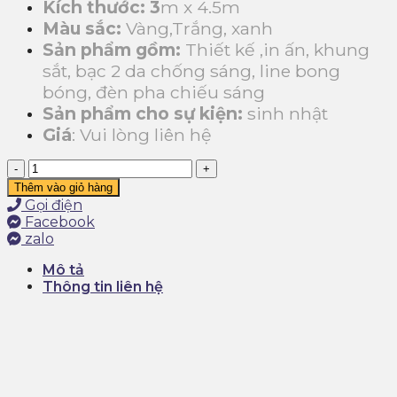
Kích thước: 3
m x 4.5m
Màu sắc:
Vàng,Trắng, xanh
Sản phẩm gồm:
Thiết kế ,in ấn, khung
sắt, bạc 2 da chống sáng, line bong
bóng, đèn pha chiếu sáng
Sản phẩm cho sự kiện:
sinh nhật
Giá
: Vui lòng liên hệ
Dịch
vụ
Thêm vào giỏ hàng
trang
Gọi điện
trí
Facebook
tiệc
zalo
thôi
nôi
Mô tả
quận
Thông tin liên hệ
1
số
lượng