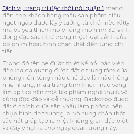
Dịch vụ trang trí tiệc thôi nôi quận 1
mang
đến cho khách hàng mẫu sản phẩm siêu
ngọt ngào được lấy ý tưởng từ chú mèo Kitty
mà bé yêu thích mô phổng mô hình 3D sinh
động đặc sắc như trong một hoạt cảnh của
bộ phim hoạt hình chân thật đến từng chi
tiết.
Trong đó tên bé được thiết kế nổi bậc viền
đèn led dạ quang được đặt ở trung tâm của
phông nền, tông màu chủ đạo là màu hồng
nhẹ nhàng, màu trắng tinh khôi, màu vàng
ấm áp tạo nên một tác phẩm nghệ thuật vô
cùng độc đáo và dễ thương. Backdrop được
đặt ở chính giữa sân khấu làm phông nền
chụp hình dễ thương lại vô cùng chân thật
sắc nét giúp tạo ra một không gian đặc biệt
và đầy ý nghĩa cho ngày quan trọng này.