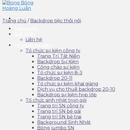
Trang chủ
/
Backdrop tiệc thôi nôi
Trang chủ
Giới thiệu
Liên hệ
Tổ chức sự kiện
Tổ chức sự kiện công ty
Trang Trí Tất Niên
Backdrop Sự Kiện
Cổng chào sự kiện
Tổ chức sự kiện 8-3
Backdrop 20-11
Tổ chức sự kiện khai giảng
Dịch vụ cho thuê backdrop 20-10
Backdrop sự kiện họp lớp
Tổ chức sinh nhật trọn gói
Trang trí SN công ty
Trang trí SN bé gái
Trang trí SN bé trai
Background Sinh Nhật
Bóng jumbo SN