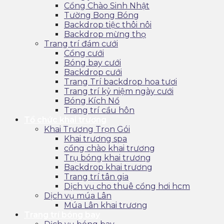
Cổng Chào Sinh Nhật
Tường Bong Bóng
Backdrop tiệc thôi nôi
Backdrop mừng thọ
Trang trí đám cưới
Cổng cưới
Bóng bay cưới
Backdrop cưới
Trang Trí backdrop hoa tươi
Trang trí kỷ niệm ngày cưới
Bóng Kích Nổ
Trang trí cầu hôn
Tổ chức khai trương
Khai Trương Trọn Gói
Khai trương spa
cổng chào khai trương
Trụ bóng khai trương
Backdrop khai trương
Trang trí tân gia
Dịch vụ cho thuê cổng hơi hcm
Dịch vụ múa Lân
Múa Lân khai trương
Trang trí bóng bay