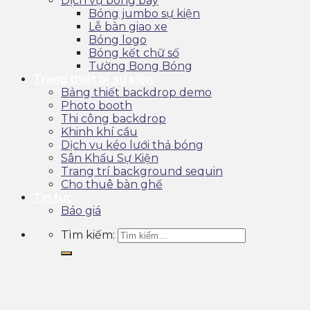
Dịch vụ bóng bay
Bóng jumbo sự kiện
Lễ bàn giao xe
Bóng logo
Bóng kết chữ số
Tường Bong Bóng
Trang thiết bị sự kiện
Bảng thiết backdrop demo
Photo booth
Thi công backdrop
Khinh khí cầu
Dịch vụ kéo lưới thả bóng
Sân Khấu Sự Kiện
Trang trí background sequin
Cho thuê bàn ghế
Tin tức
Báo giá
Tìm kiếm: